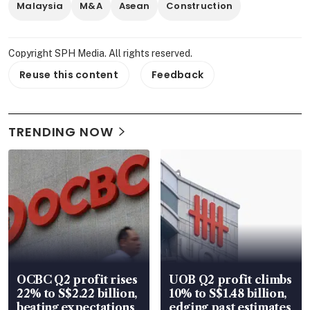
Malaysia
M&A
Asean
Construction
Copyright SPH Media. All rights reserved.
Reuse this content
Feedback
TRENDING NOW
OCBC Q2 profit rises
UOB Q2 profit climbs
22% to S$2.22 billion,
10% to S$1.48 billion,
beating expectations
edging past estimates