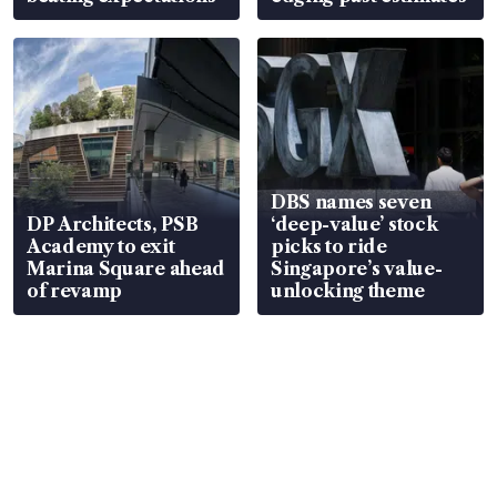
DBS names seven
DP Architects, PSB
‘deep-value’ stock
Academy to exit
picks to ride
Marina Square ahead
Singapore’s value-
of revamp
unlocking theme