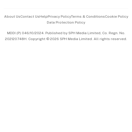
Advertise with Us
Events & Awards
About Us
Contact Us
Help
Privacy Policy
Terms & Conditions
Cookie Policy
Data Protection Policy
中文版 (beta)
MDDI (P) 046/10/2024. Published by SPH Media Limited, Co. Regn. No.
202120748H. Copyright © 2026 SPH Media Limited. All rights reserved.