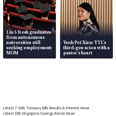
1 in 5 fresh graduates
from autonomous
universities still
Yeoh Pei Xien: YTL’s
seeking employment:
third-gen scion with a
MOM
pastor’s heart
Latest T-bills Treasury Bills Results & Interest News
Latest SSB Singapore Savings Bonds News