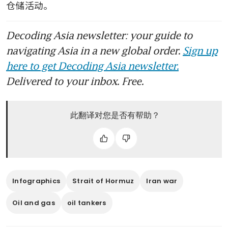
仓储活动。
Decoding Asia newsletter: your guide to
navigating Asia in a new global order.
Sign up
here to get Decoding Asia newsletter.
Delivered to your inbox. Free.
此翻译对您是否有帮助？
Infographics
Strait of Hormuz
Iran war
Oil and gas
oil tankers