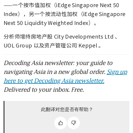
——一个按市值加权（iEdge Singapore Next 50 
Index），另一个按流动性加权（iEdge Singapore 
Next 50 Liquidity Weighted Index）。
分析师增持房地产股
City Developments Ltd
、
UOL Group
以及资产管理公司
Keppel
。
Decoding Asia newsletter: your guide to
navigating Asia in a new global order.
Sign up
here to get Decoding Asia newsletter.
Delivered to your inbox. Free.
此翻译对您是否有帮助？