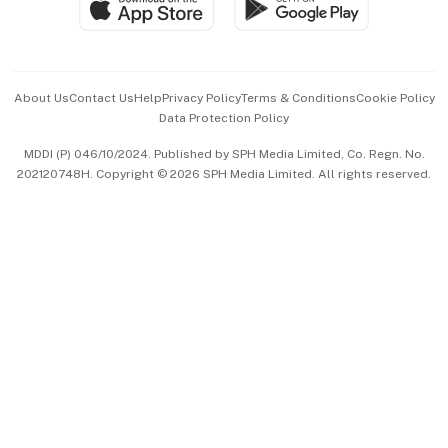
Paid Press Release
Hospitality Partners
Advertise with Us
Events & Awards
About Us
Contact Us
Help
Privacy Policy
Terms & Conditions
Cookie Policy
Data Protection Policy
中文版 (beta)
MDDI (P) 046/10/2024. Published by SPH Media Limited, Co. Regn. No.
202120748H. Copyright © 2026 SPH Media Limited. All rights reserved.