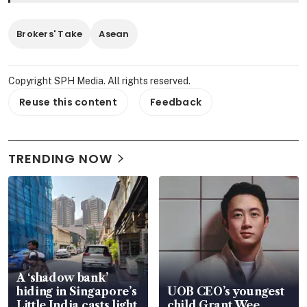
Brokers' Take
Asean
Copyright SPH Media. All rights reserved.
Reuse this content
Feedback
TRENDING NOW
A ‘shadow bank’
hiding in Singapore’s
UOB CEO’s youngest
Little India casts light
child Grant Wee