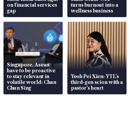
on financial services
turns burnout into a
gap
wellness business
Singapore, Asean
have to be proactive
to stay relevant in
Yeoh Pei Xien: YTL’s
volatile world: Chan
third-gen scion with a
Chun Sing
pastor’s heart