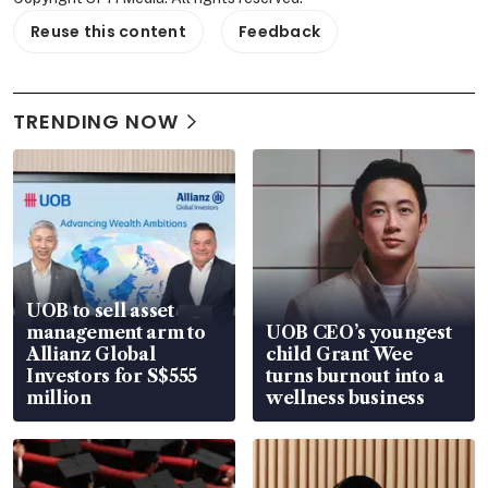
Reuse this content
Feedback
TRENDING NOW
UOB to sell asset
management arm to
UOB CEO’s youngest
Allianz Global
child Grant Wee
Investors for S$555
turns burnout into a
million
wellness business