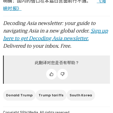
明确：国内的借口在本届白宫面前行不通。” 
《海
峡时报》
Decoding Asia newsletter: your guide to
navigating Asia in a new global order.
Sign up
here to get Decoding Asia newsletter.
Delivered to your inbox. Free.
此翻译对您是否有帮助？
Donald Trump
Trump tariffs
South Korea
Copyright SPH Media. All rights reserved.