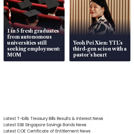
1 in 5 fresh graduates
from autonomous
universities still
Yeoh Pei Xien: YTL’s
seeking employment:
third-gen scion with a
MOM
pastor’s heart
Latest T-bills Treasury Bills Results & Interest News
Latest SSB Singapore Savings Bonds News
Latest COE Certificate of Entitlement News