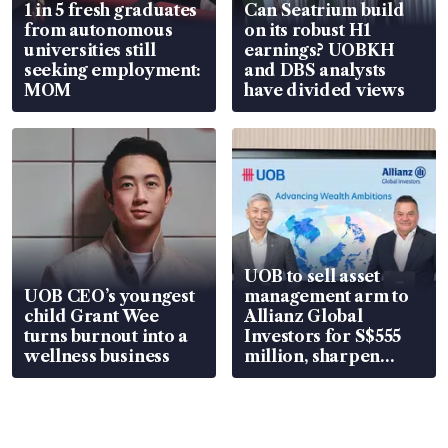
1 in 5 fresh graduates
Can Seatrium build
from autonomous
on its robust H1
universities still
earnings? UOBKH
seeking employment:
and DBS analysts
MOM
have divided views
UOB to sell asset
UOB CEO’s youngest
management arm to
child Grant Wee
Allianz Global
turns burnout into a
Investors for S$555
wellness business
million, sharpen
wealth advisory
focus