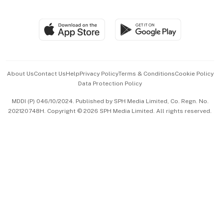
Global Enterprise
Group Subscription
Travel & Wellness
SGSME
Paid Press Release
Hospitality Partners
Advertise with Us
Events & Awards
About Us
Contact Us
Help
Privacy Policy
Terms & Conditions
Cookie Policy
Data Protection Policy
中文版 (beta)
MDDI (P) 046/10/2024. Published by SPH Media Limited, Co. Regn. No.
202120748H. Copyright © 2026 SPH Media Limited. All rights reserved.