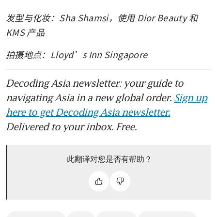
发型与化妆：Sha Shamsi，使用 Dior Beauty 和 
KMS 产品 
拍摄地点：Lloyd’s Inn Singapore
Decoding Asia newsletter: your guide to
navigating Asia in a new global order.
Sign up
here to get Decoding Asia newsletter.
Delivered to your inbox. Free.
此翻译对您是否有帮助？