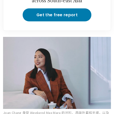
across South-east Asia
Get the free report
Joan Chang 身穿 Weekend Max Mara 的衬衫、西装外套和半裙，以及