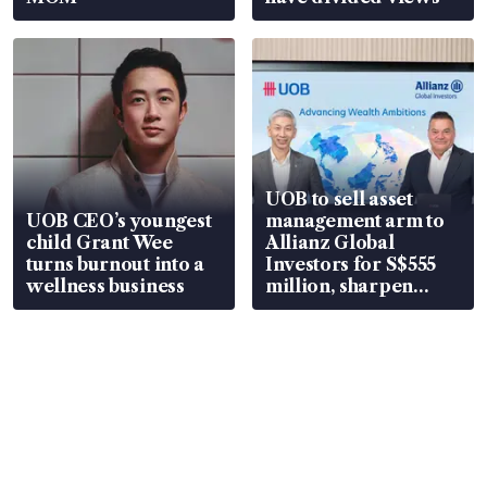
UOB to sell asset
UOB CEO’s youngest
management arm to
child Grant Wee
Allianz Global
turns burnout into a
Investors for S$555
wellness business
million, sharpen
wealth advisory
focus