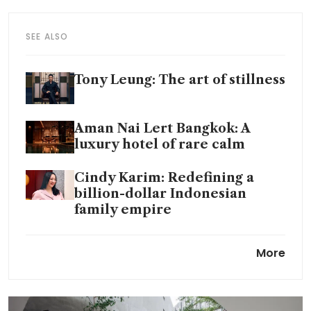
SEE ALSO
Tony Leung: The art of stillness
Aman Nai Lert Bangkok: A
luxury hotel of rare calm
Cindy Karim: Redefining a
billion-dollar Indonesian
family empire
Daniel Chew and Rebecca
More
Ting: Going beyond the vines