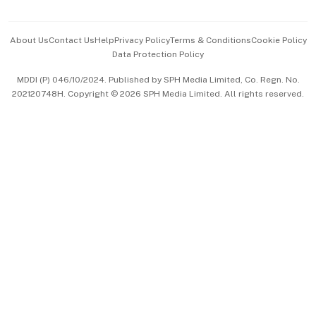
Advertise with Us
Events & Awards
About Us
Contact Us
Help
Privacy Policy
Terms & Conditions
Cookie Policy
Data Protection Policy
中文版 (beta)
MDDI (P) 046/10/2024. Published by SPH Media Limited, Co. Regn. No.
202120748H. Copyright © 2026 SPH Media Limited. All rights reserved.