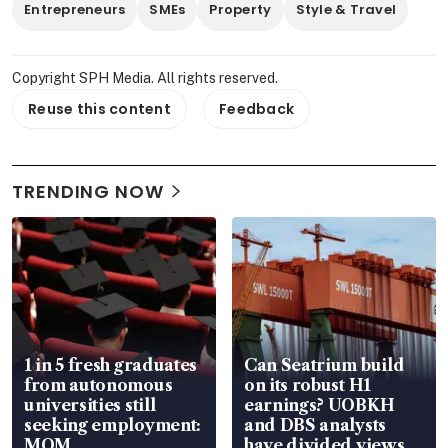
Entrepreneurs
SMEs
Property
Style & Travel
Copyright SPH Media. All rights reserved.
Reuse this content
Feedback
TRENDING NOW
1 in 5 fresh graduates
Can Seatrium build
from autonomous
on its robust H1
universities still
earnings? UOBKH
seeking employment:
and DBS analysts
MOM
have divided views