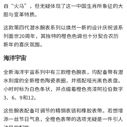
自“火马”，但无疑体现了这一中国生肖所象征的大
胆与变革特质。
这款第四代潜水腕表系列以焕然一新的设计庆祝该系
列面世20周年，其独特的橙色色调也十分契合农历
新年的喜庆氛围。
海洋宇宙
全新海洋宇宙系列中有三款橙色腕表，均配备带有潜
水刻度的全新橙色陶瓷表圈，并搭配哑光黑色表盘。
小时时标为白色条状，并点缀着橙色亮漆阿拉伯数字
3、6、9和12。
这些腕表配备可调节的精钢表链和橡胶表带。若想增
添一丝节日气息，全橙色表带的选项无疑是一件引人