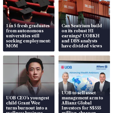
1 in 5 fresh graduates
Can Seatrium build
from autonomous
on its robust H1
universities still
earnings? UOBKH
seeking employment:
and DBS analysts
MOM
have divided views
UOB to sell asset
UOB CEO’s youngest
management arm to
child Grant Wee
Allianz Global
turns burnout into a
Investors for S$555