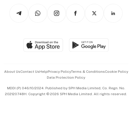
Tech in Asia
Podcasts
Arts & Design
Asean Business
Personal Subscription
BT Luxe
Global Enterprise
Group Subscription
Travel & Wellness
SGSME
Paid Press Release
Hospitality Partners
Advertise with Us
Events & Awards
About Us
Contact Us
Help
Privacy Policy
Terms & Conditions
Cookie Policy
Data Protection Policy
中文版 (beta)
MDDI (P) 046/10/2024. Published by SPH Media Limited, Co. Regn. No.
202120748H. Copyright © 2026 SPH Media Limited. All rights reserved.