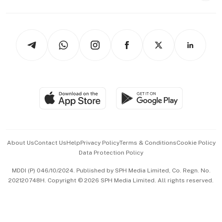
Capital Markets & Currencies
Working Life
thrive
Newsletters
Watches & Jewellery
Tech in Asia
Podcasts
Arts & Design
Asean Business
Personal Subscription
BT Luxe
Global Enterprise
Group Subscription
Travel & Wellness
SGSME
Paid Press Release
Hospitality Partners
Advertise with Us
Events & Awards
About Us
Contact Us
Help
Privacy Policy
Terms & Conditions
Cookie Policy
Data Protection Policy
中文版 (beta)
MDDI (P) 046/10/2024. Published by SPH Media Limited, Co. Regn. No.
202120748H. Copyright © 2026 SPH Media Limited. All rights reserved.