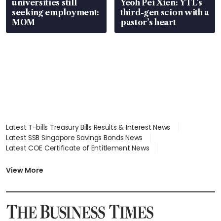
universities still
Yeoh Pei Xien: YTL’s
seeking employment:
third-gen scion with a
MOM
pastor’s heart
Latest T-bills Treasury Bills Results & Interest News
Latest SSB Singapore Savings Bonds News
Latest COE Certificate of Entitlement News
Latest Johor-Singapore SEZ News
Latest BTO Build To Order & Sales of Balance News
View More
Latest STI Straits Times Index News
Latest SGX Dividends, Share Price News
Latest Bonds Market News
Latest Singapore Stocks To Buy News