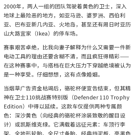
2000年，两人一组的团队驾驶着黄色的卫士，深入
地球上最险恶的地方，如亚马逊、婆罗洲、西伯利
亚、巴布亚新几内亚、火地岛，甚至还有周日时亚历
山大路宜家（Ikea）的停车场。
赛事艰苦卓绝，比我向妻子解释为什么又需要一件新
电动工具的理由还要含糊不清，而且疯狂得精彩——
在这种赛事中，与搭档在巨大压力下穿越绝境被认为
是一种享受。仔细想想，这有点像婚姻。
当烟草广告资金枯竭后，骆驼杯便宣告结束，但其精
神在卫士110挑战赛特别版（Defender 110 Trophy 
Edition）中得以延续。这款车仅提供两种专属颜
色：深沙黄色（向经典的骆驼杯涂装致敬的醒目设
计）或凯斯维克绿。它满载着远征元素：车顶行李
架、全地形轮胎、全尺寸备胎、经典挡泥板、亮黑色