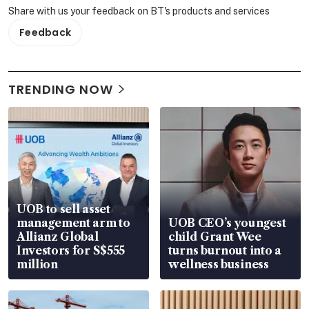
Share with us your feedback on BT's products and services
Feedback
TRENDING NOW
UOB to sell asset
management arm to
UOB CEO’s youngest
Allianz Global
child Grant Wee
Investors for S$555
turns burnout into a
million
wellness business