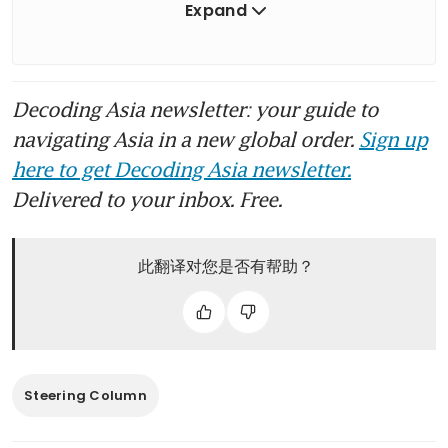
Expand
要知道，卫士在越野方面势不可挡的声誉，
对我来说曾经只是纸上谈兵。在驾驶最新款
车型穿过台湾南部原住民乡镇三地门的山区
Decoding Asia newsletter: your guide to
陡峭岩石小径之前，
我用这种大型运动型多
navigating Asia in a new global order.
Sign up
用途车（SUV）做过的最具挑战性的事，就
here to get Decoding Asia newsletter.
是侧方停车
。
Delivered to your inbox. Free.
然而，现在我终于明白，SUV分两种，一种
此翻译对您是否有帮助？
是普通SUV，一种是卫士。它的空气悬挂系
统能让它轻松越过岩石、山脊和洼地，或是
在深达90厘米的河流中跋涉。低速四驱模式
则赋予它足够的力量，足以爬过或穿过几乎
任何障碍物。
Steering Column