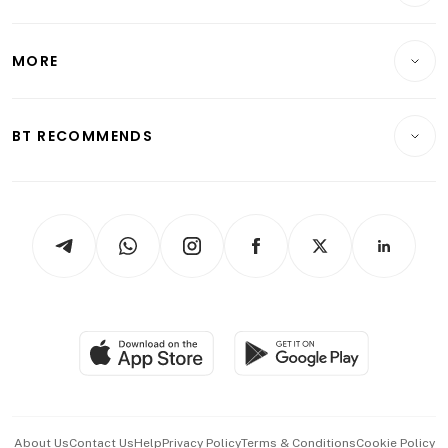
Energy & Commodities
International
面注定永不改变。
Lifestyle
Personal Finance
Telcos, Media & Tech
Startups & Tech
MORE
卫士110 P300e PHEV挑战赛特别版
Food & Drink
Crypto & Alternative Assets
Transport & Logistics
Opinion & Features
E-paper
Motoring
发动机
 1997 cc，16气门，涡轮增压直列四
Insurance
Consumer & Healthcare
ESG
BT RECOMMENDS
Videos
Style & Society
Capital Markets & Currencies
Working Life
电动机
thrive
Newsletters
Watches & Jewellery
系统总功率
 300马力 
系统总扭矩
Tech in Asia
Podcasts
Arts & Design
变速箱
 8速自动 
0-100公里/小时
Asean Business
最高时速 
Personal Subscription
BT Luxe
燃油效率
Global Enterprise
Group Subscription
Travel & Wellness
纯电续航
SGSME
Paid Press Release
Hospitality Partners
代理商
价格
Advertise with Us
上市时间
 现已发售
Events & Awards
About Us
Contact Us
Help
Privacy Policy
Terms & Conditions
Cookie Policy