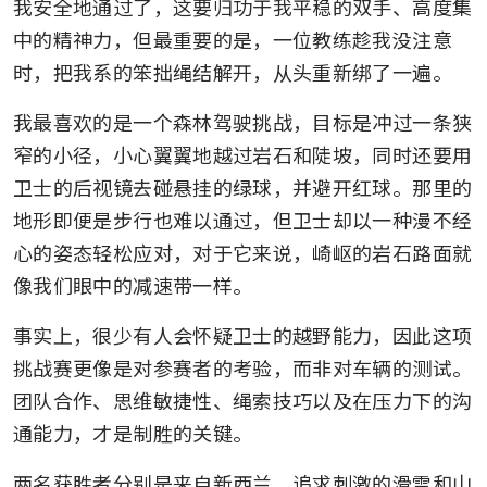
我安全地通过了，这要归功于我平稳的双手、高度集
中的精神力，但最重要的是，一位教练趁我没注意
时，把我系的笨拙绳结解开，从头重新绑了一遍。
我最喜欢的是一个森林驾驶挑战，目标是冲过一条狭
窄的小径，小心翼翼地越过岩石和陡坡，同时还要用
卫士的后视镜去碰悬挂的绿球，并避开红球。那里的
地形即便是步行也难以通过，但卫士却以一种漫不经
心的姿态轻松应对，对于它来说，崎岖的岩石路面就
像我们眼中的减速带一样。
事实上，很少有人会怀疑卫士的越野能力，因此这项
挑战赛更像是对参赛者的考验，而非对车辆的测试。
团队合作、思维敏捷性、绳索技巧以及在压力下的沟
通能力，才是制胜的关键。
两名获胜者分别是来自新西兰、追求刺激的滑雪和山