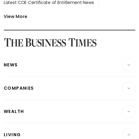
Latest COE Certificate of Entitlement News
颜色和轮毂，并配备了更大的13.1英寸触摸
Latest Johor-Singapore SEZ News
屏，确保卫士车主在屏幕尺寸大战中不会落
Latest BTO Build To Order & Sales of Balance News
View More
Latest STI Straits Times Index News
于人后。
Latest SGX Dividends, Share Price News
Latest Bonds Market News
此外，新车还配备了自适应越野巡航控制系
Latest Singapore Stocks To Buy News
Latest Singapore Economy News
统（Adaptive Off-Road Cruise 
Control），它能在崎岖地形上设定车速并
NEWS
管理油门，让驾驶员可以专注于转向。我实
Breaking News
际上没有尝试这个功能，因为如果让车子包
办一切，那还算什么驾驶冒险呢？
COMPANIES
Property
Companies & Markets
Residential
我在台湾驾驶的3.0升柴油版在新加坡没有销
WEALTH
售，但你可以选择2.0升的插电式混合动力版
Banking & Finance
Commercial & Industrial
卫士。其纯电续航里程可达48公里，这是向
Wealth
Reits & Property
Singapore
一个变化中的世界致敬，即便卫士的某些方
LIVING
Wealth & Investing