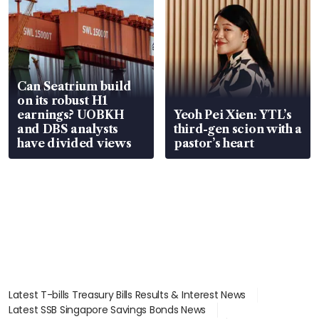
卫士的空气悬挂系统能让它轻松越过岩石、山脊和洼地，或
是在深达90厘米的河流中跋涉。
照片：JAGUAR LAND
Can Seatrium build
ROVER ASIA PACIFIC
on its robust H1
earnings? UOBKH
Yeoh Pei Xien: YTL’s
想要自信地驾驶它穿越森林，其实只需要两
and DBS analysts
third-gen scion with a
have divided views
pastor’s heart
步。第一步，在全地形反馈适应系统
（Terrain Response system）上选择正确
的模式，该系统能适应沙地、泥地、岩石、
草地甚至火山熔岩（大概吧）等不同路面，
并相应调整发动机、悬挂和牵引力设置。第
二步，大胆前行。
有鉴于此，2026款的更新幅度不大也就不足
Latest T-bills Treasury Bills Results & Interest News
Latest SSB Singapore Savings Bonds News
为奇了，主要包括调整了外部照明，更新了