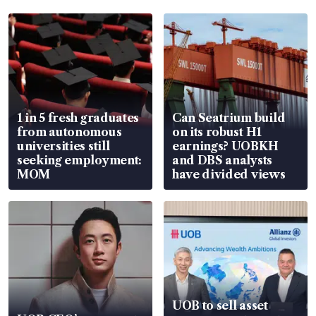
1 in 5 fresh graduates
Can Seatrium build
from autonomous
on its robust H1
universities still
earnings? UOBKH
seeking employment:
and DBS analysts
MOM
have divided views
UOB to sell asset