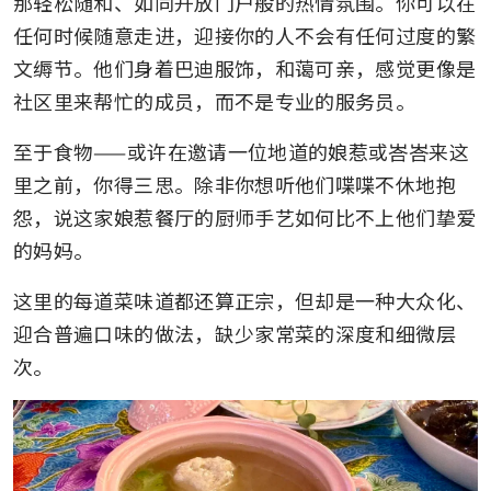
那轻松随和、如同开放门户般的热情氛围。你可以在
任何时候随意走进，迎接你的人不会有任何过度的繁
文缛节。他们身着巴迪服饰，和蔼可亲，感觉更像是
社区里来帮忙的成员，而不是专业的服务员。
至于食物——或许在邀请一位地道的娘惹或峇峇来这
里之前，你得三思。除非你想听他们喋喋不休地抱
怨，说这家娘惹餐厅的厨师手艺如何比不上他们挚爱
的妈妈。
这里的每道菜味道都还算正宗，但却是一种大众化、
迎合普遍口味的做法，缺少家常菜的深度和细微层
次。