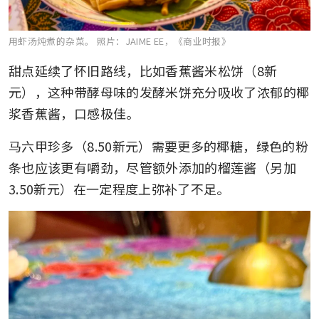
用虾汤炖煮的杂菜。
照片：JAIME EE，《商业时报》
甜点延续了怀旧路线，比如香蕉酱米松饼（8新
元），这种带酵母味的发酵米饼充分吸收了浓郁的椰
浆香蕉酱，口感极佳。
马六甲珍多（8.50新元）需要更多的椰糖，绿色的粉
条也应该更有嚼劲，尽管额外添加的榴莲酱（另加
3.50新元）在一定程度上弥补了不足。