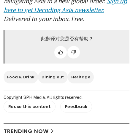
navigating Asia in a new global order.
Sign up
here to get Decoding Asia newsletter.
Delivered to your inbox. Free.
此翻译对您是否有帮助？
Food & Drink
Dining out
Heritage
Copyright SPH Media. All rights reserved.
Reuse this content
Feedback
TRENDING NOW