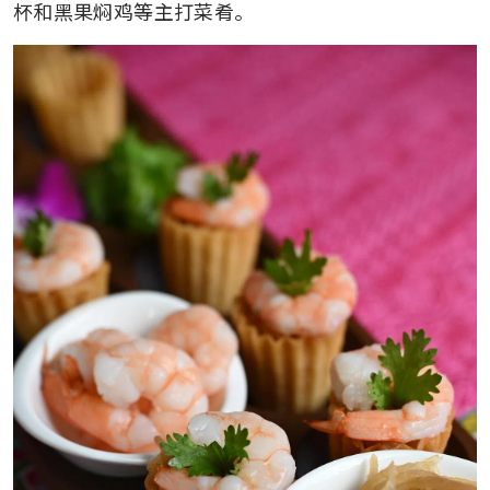
杯和黑果焖鸡等主打菜肴。