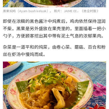
黑果焖鸡（Ayam buah keluak）。
照片：JAIME EE，《商业时报》
即使在浓稠的黑色酱汁中炖煮后，鸡肉依然保持湿润
不柴。黑果是另外盛放在果壳里的，里面插着一把小
勺子，方便顾客挖出其中带有泥土气息的浓郁果肉。
杂菜是一道平和的炖菜，由卷心菜、蘑菇、百合和粉
丝在虾汤中慢炖而成。