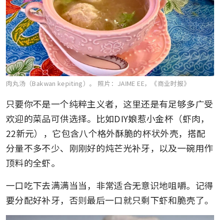
肉丸汤（Bakwan kepiting）。
照片：JAIME EE，《商业时报》
只要你不是一个纯粹主义者，这里还是有足够多广受
欢迎的菜品可供选择。比如DIY娘惹小金杯（虾肉，
22新元），它包含八个格外酥脆的杯状外壳，搭配
分量不多不少、刚刚好的炖芒光补牙，以及一碗用作
顶料的全虾。
一口吃下去满满当当，非常适合无意识地咀嚼。记得
要分配好补牙，否则最后一口就只剩下虾和脆壳了。