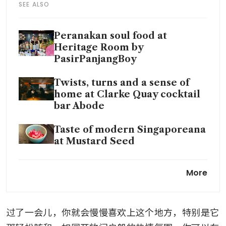
SEE ALSO
Peranakan soul food at
Heritage Room by
PasirPanjangBoy
Twists, turns and a sense of
home at Clarke Quay cocktail
bar Abode
Taste of modern Singaporeana
at Mustard Seed
Andre Chiang brings history
More
back to life at 1887 by Andre
过了一会儿，你就会慢慢喜欢上这个地方，特别是它