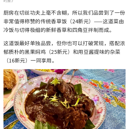
时报》
厨房在切丝功夫上毫不含糊，所以我们品尝到了一份
非常值得称赞的传统香草饭（24新元）——这道菜由
冷饭与切得极细的新鲜香草和四角豆拌制而成。
这道饭最好单独品尝，但你也可以打破常规，搭配浓
郁质朴的黑果焖鸡（25新元）和用豆酱提味的杂菜
（16新元）一同享用。