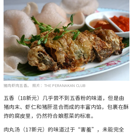
猪肉虾肉五香。
照片：THE PERANAKAN CLUB
五香（18新元）几乎尝不到五香粉的味道，但是由
猪肉末、虾仁和猪肝混合而成的丰富内馅，包裹在酥
炸的腐皮里，仍然符合娘惹菜的标准。
肉丸汤（17新元）的味道过于“害羞”，未能完全