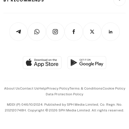
Videos
Style & Society
Capital Markets & Currencies
Working Life
thrive
Newsletters
Watches & Jewellery
Tech in Asia
Podcasts
Arts & Design
Asean Business
Personal Subscription
BT Luxe
Global Enterprise
Group Subscription
Travel & Wellness
SGSME
Paid Press Release
Hospitality Partners
Advertise with Us
Events & Awards
About Us
Contact Us
Help
Privacy Policy
Terms & Conditions
Cookie Policy
Data Protection Policy
中文版 (beta)
MDDI (P) 046/10/2024. Published by SPH Media Limited, Co. Regn. No.
202120748H. Copyright © 2026 SPH Media Limited. All rights reserved.