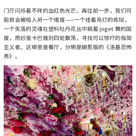
门厅闪烁着不祥的血红色光芒。再往前一步，我们可
能就会被吸入另一个维度——一个挂着吊灯的炼狱，
一个失落的灵魂在塑料牡丹花丛中跳着 joget 舞的国
度，而纱笼卡巴雅则四处飘荡，寻找可以惊吓的极简
主义者。这哪里是餐厅，分明是娘惹版的《洛基恐怖
秀》。