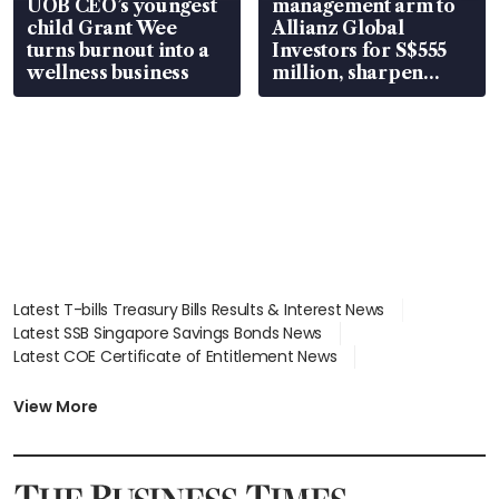
UOB CEO’s youngest
management arm to
child Grant Wee
Allianz Global
turns burnout into a
Investors for S$555
wellness business
million, sharpen
wealth advisory
focus
Latest T-bills Treasury Bills Results & Interest News
Latest SSB Singapore Savings Bonds News
Latest COE Certificate of Entitlement News
Latest Johor-Singapore SEZ News
Latest BTO Build To Order & Sales of Balance News
View More
Latest STI Straits Times Index News
Latest SGX Dividends, Share Price News
Latest Bonds Market News