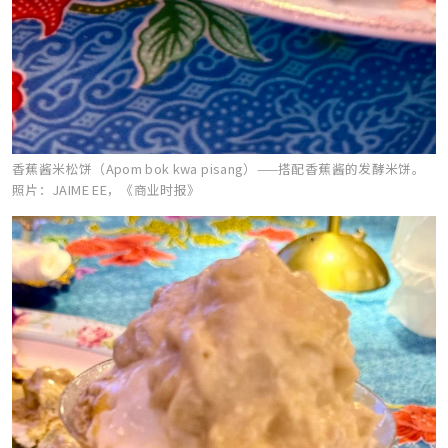
香蕉酱米松饼（Apom bok kwa pisang）——搭配香蕉酱的发酵米饼。
照片：JAIME EE，《商业时报》