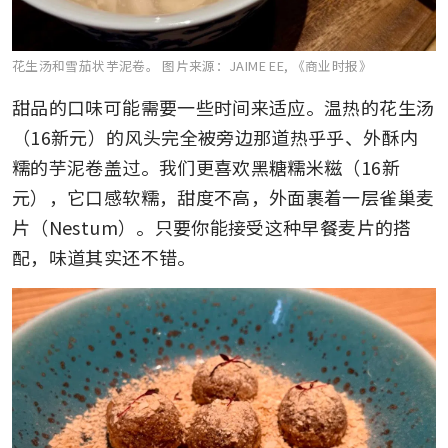
花生汤和雪茄状芋泥卷。
图片来源：JAIME EE, 《商业时报》
甜品的口味可能需要一些时间来适应。温热的花生汤
（16新元）的风头完全被旁边那道热乎乎、外酥内
糯的芋泥卷盖过。我们更喜欢黑糖糯米糍（16新
元），它口感软糯，甜度不高，外面裹着一层雀巢麦
片（Nestum）。只要你能接受这种早餐麦片的搭
配，味道其实还不错。