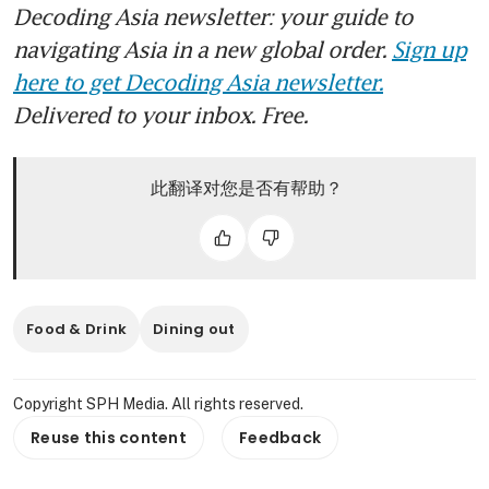
Decoding Asia newsletter: your guide to
navigating Asia in a new global order.
Sign up
here to get Decoding Asia newsletter.
Delivered to your inbox. Free.
此翻译对您是否有帮助？
Food & Drink
Dining out
Copyright SPH Media. All rights reserved.
Reuse this content
Feedback