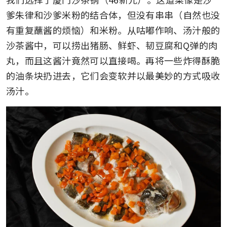
爹朱律和沙爹米粉的结合体，但没有串串（自然也没
有重复蘸酱的烦恼）和米粉。从咕嘟作响、汤汁般的
沙茶酱中，可以捞出猪肠、鲜虾、韧豆腐和Q弹的肉
丸，而且这酱汁竟然可以直接喝。再将一些炸得酥脆
的油条块扔进去，它们会变软并以最美妙的方式吸收
汤汁。