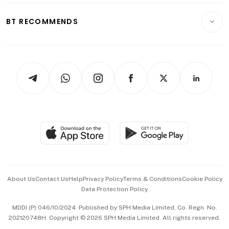
E-paper
Motoring
Insurance
Consumer & Healthcare
ESG
BT RECOMMENDS
Videos
Style & Society
Capital Markets & Currencies
Working Life
thrive
Newsletters
Watches & Jewellery
Tech in Asia
Podcasts
Arts & Design
Asean Business
Personal Subscription
BT Luxe
Global Enterprise
Group Subscription
Travel & Wellness
SGSME
Paid Press Release
Hospitality Partners
Advertise with Us
Events & Awards
About Us
Contact Us
Help
Privacy Policy
Terms & Conditions
Cookie Policy
Data Protection Policy
中文版 (beta)
MDDI (P) 046/10/2024. Published by SPH Media Limited, Co. Regn. No.
202120748H. Copyright © 2026 SPH Media Limited. All rights reserved.