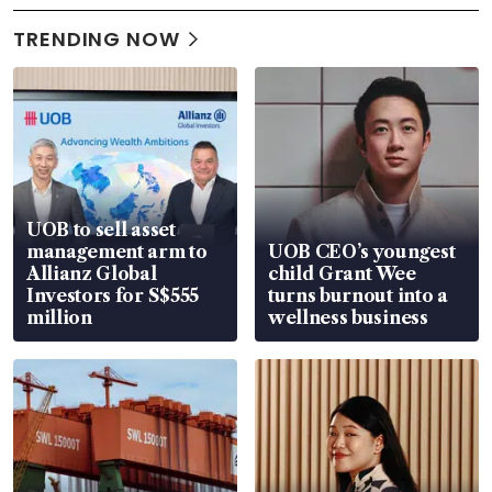
TRENDING NOW
UOB to sell asset
management arm to
UOB CEO’s youngest
Allianz Global
child Grant Wee
Investors for S$555
turns burnout into a
million
wellness business