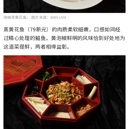
泡椒蒸黄花鱼。
图片来源：BAN LAN
蒸黄花鱼（79新元）的肉质柔软细嫩，口感如同经
过精心处理的鲳鱼。黄泡椒鲜明的风味恰到好处地为
这道菜提鲜，两者相得益彰。