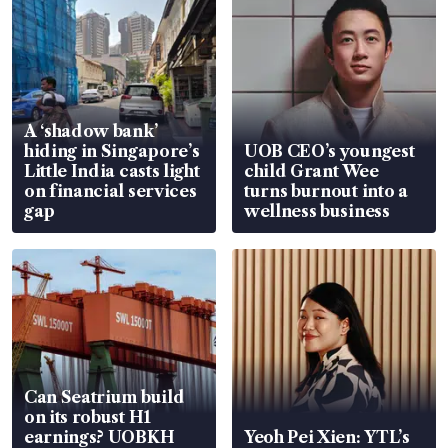
A ‘shadow bank’
hiding in Singapore’s
UOB CEO’s youngest
Little India casts light
child Grant Wee
on financial services
turns burnout into a
gap
wellness business
Can Seatrium build
on its robust H1
earnings? UOBKH
Yeoh Pei Xien: YTL’s