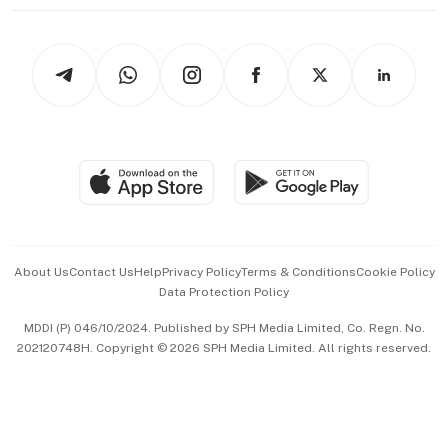
thrive
Newsletters
Watches & Jewellery
Tech in Asia
Podcasts
Arts & Design
Asean Business
Personal Subscription
BT Luxe
Global Enterprise
Group Subscription
Travel & Wellness
SGSME
Paid Press Release
Hospitality Partners
Advertise with Us
Events & Awards
About Us
Contact Us
Help
Privacy Policy
Terms & Conditions
Cookie Policy
Data Protection Policy
中文版 (beta)
MDDI (P) 046/10/2024. Published by SPH Media Limited, Co. Regn. No.
202120748H. Copyright © 2026 SPH Media Limited. All rights reserved.