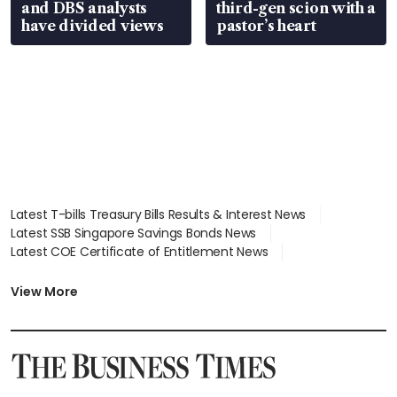
and DBS analysts
third-gen scion with a
have divided views
pastor’s heart
Latest T-bills Treasury Bills Results & Interest News
Latest SSB Singapore Savings Bonds News
Latest COE Certificate of Entitlement News
Latest Johor-Singapore SEZ News
Latest BTO Build To Order & Sales of Balance News
View More
Latest STI Straits Times Index News
Latest SGX Dividends, Share Price News
Latest Bonds Market News
Latest Singapore Stocks To Buy News
Latest Singapore Economy News