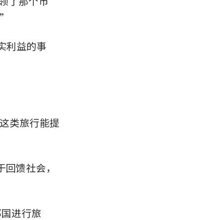
领了那个市
”
实利益的事
这类旅行能提
于回馈社会，
邻国进行旅