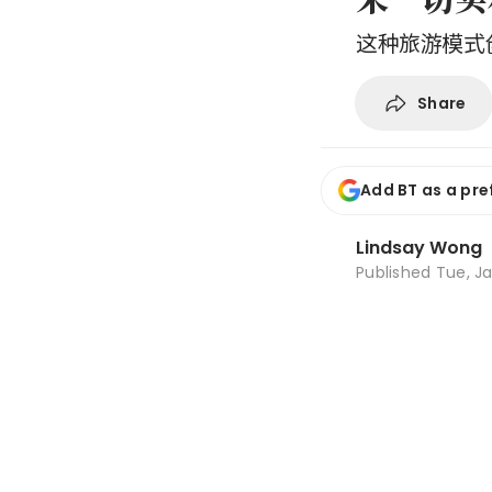
这种旅游模式
Share
Add BT as a pre
Lindsay Wong
Published
Tue, Ja