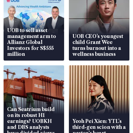
UOB to sell asset
management arm to
UOB CEO’s youngest
Allianz Global
child Grant Wee
Investors for S$555
turns burnout into a
million
wellness business
Can Seatrium build
on its robust H1
earnings? UOBKH
Yeoh Pei Xien: YTL’s
and DBS analysts
third-gen scion with a