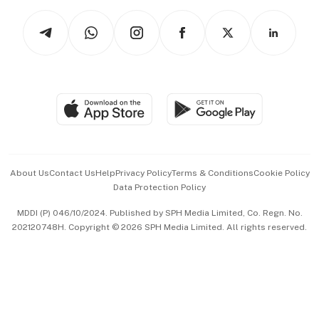
Tech in Asia
Podcasts
Arts & Design
Asean Business
Personal Subscription
BT Luxe
Global Enterprise
Group Subscription
Travel & Wellness
SGSME
Paid Press Release
Hospitality Partners
Advertise with Us
Events & Awards
About Us
Contact Us
Help
Privacy Policy
Terms & Conditions
Cookie Policy
Data Protection Policy
中文版 (beta)
MDDI (P) 046/10/2024. Published by SPH Media Limited, Co. Regn. No.
202120748H. Copyright © 2026 SPH Media Limited. All rights reserved.