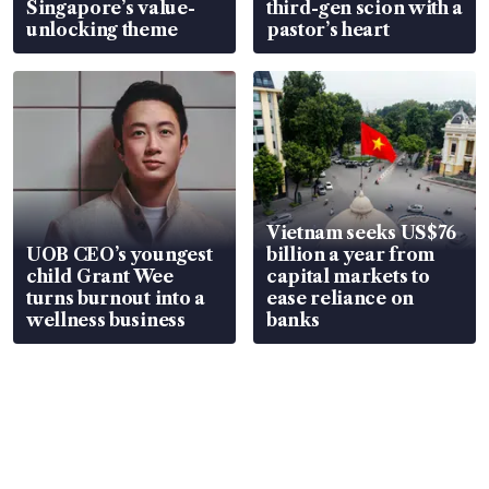
Singapore’s value-
third-gen scion with a
unlocking theme
pastor’s heart
Vietnam seeks US$76
UOB CEO’s youngest
billion a year from
child Grant Wee
capital markets to
turns burnout into a
ease reliance on
wellness business
banks