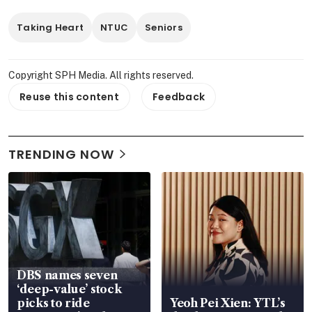
Taking Heart
NTUC
Seniors
Copyright SPH Media. All rights reserved.
Reuse this content
Feedback
TRENDING NOW
DBS names seven
‘deep-value’ stock
picks to ride
Yeoh Pei Xien: YTL’s