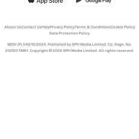
Advertise with Us
Events & Awards
About Us
Contact Us
Help
Privacy Policy
Terms & Conditions
Cookie Policy
Data Protection Policy
中文版 (beta)
MDDI (P) 046/10/2024. Published by SPH Media Limited, Co. Regn. No.
202120748H. Copyright © 2026 SPH Media Limited. All rights reserved.