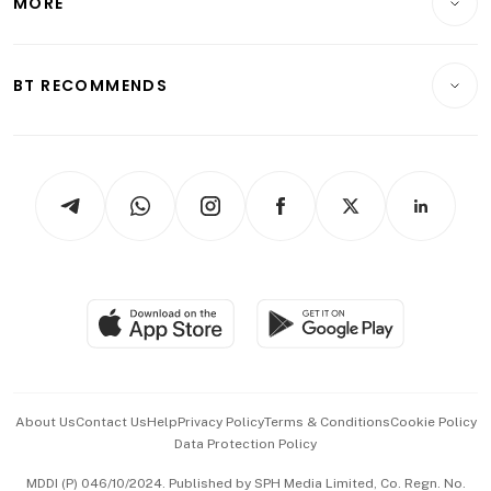
MORE
Food & Drink
Crypto & Alternative Assets
Transport & Logistics
Opinion & Features
E-paper
Motoring
Insurance
Consumer & Healthcare
ESG
BT RECOMMENDS
Videos
Style & Society
Capital Markets & Currencies
Working Life
thrive
Newsletters
Watches & Jewellery
Tech in Asia
Podcasts
Arts & Design
Asean Business
Personal Subscription
BT Luxe
Global Enterprise
Group Subscription
Travel & Wellness
SGSME
Paid Press Release
Hospitality Partners
Advertise with Us
Events & Awards
About Us
Contact Us
Help
Privacy Policy
Terms & Conditions
Cookie Policy
Data Protection Policy
中文版 (beta)
MDDI (P) 046/10/2024. Published by SPH Media Limited, Co. Regn. No.