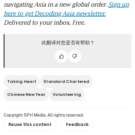
navigating Asia in a new global order.
Sign up
here to get Decoding Asia newsletter.
Delivered to your inbox. Free.
此翻译对您是否有帮助？
Taking Heart
Standard Chartered
Chinese New Year
Volunteering
Copyright SPH Media. All rights reserved.
Reuse this content
Feedback