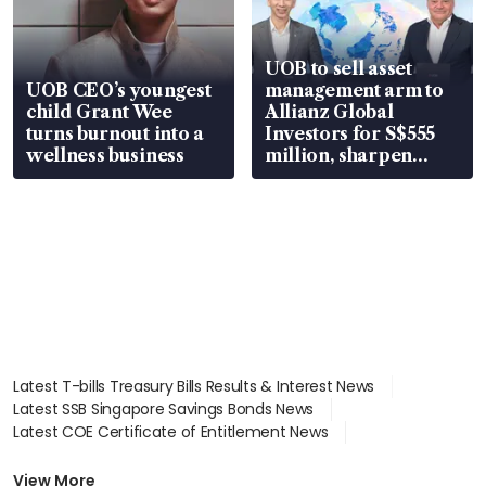
UOB to sell asset
UOB CEO’s youngest
management arm to
child Grant Wee
Allianz Global
turns burnout into a
Investors for S$555
wellness business
million, sharpen
wealth advisory
focus
Latest T-bills Treasury Bills Results & Interest News
Latest SSB Singapore Savings Bonds News
Latest COE Certificate of Entitlement News
Latest Johor-Singapore SEZ News
Latest BTO Build To Order & Sales of Balance News
View More