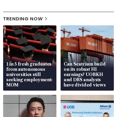
TRENDING NOW
1 in 5 fresh graduates
Can Seatrium build
from autonomous
on its robust H1
universities still
earnings? UOBKH
seeking employment:
and DBS analysts
MOM
have divided views