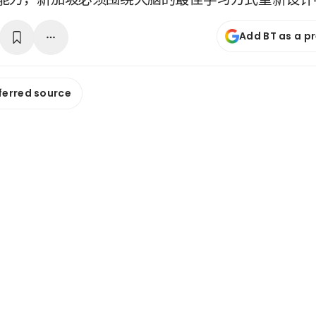
Add BT as a p
ferred source