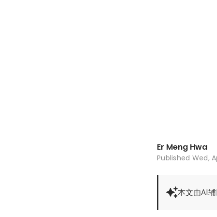
Er Meng Hwa
Published
Wed, Ap
本文由AI