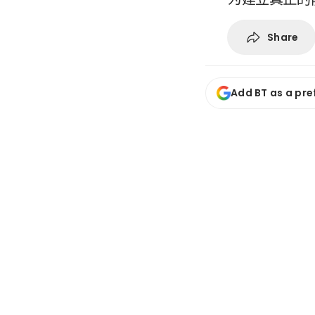
Share
Add BT as a pre