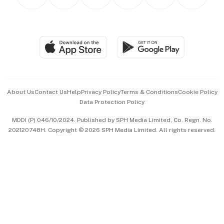
Personal Subscription
BT Luxe
Global Enterprise
Group Subscription
Travel & Wellness
SGSME
Paid Press Release
Hospitality Partners
Advertise with Us
Events & Awards
About Us
Contact Us
Help
Privacy Policy
Terms & Conditions
Cookie Policy
Data Protection Policy
中文版 (beta)
MDDI (P) 046/10/2024. Published by SPH Media Limited, Co. Regn. No.
202120748H. Copyright © 2026 SPH Media Limited. All rights reserved.