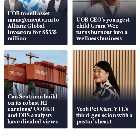
UOB to sell asset
management arm to
UOB CEO’s youngest
Allianz Global
child Grant Wee
Investors for S$555
turns burnout into a
million
wellness business
Can Seatrium build
on its robust H1
earnings? UOBKH
Yeoh Pei Xien: YTL’s
and DBS analysts
third-gen scion with a
have divided views
pastor’s heart