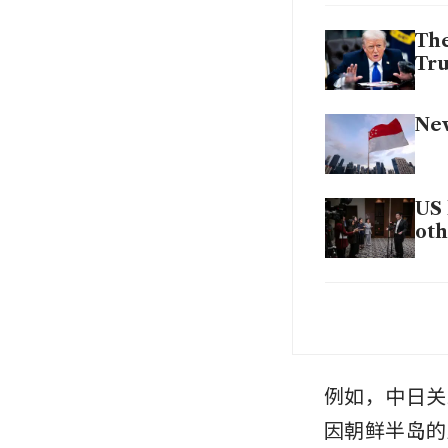
The
Tru
New
US 
oth
The
pok
例如，中日关
因朝鲜半岛的