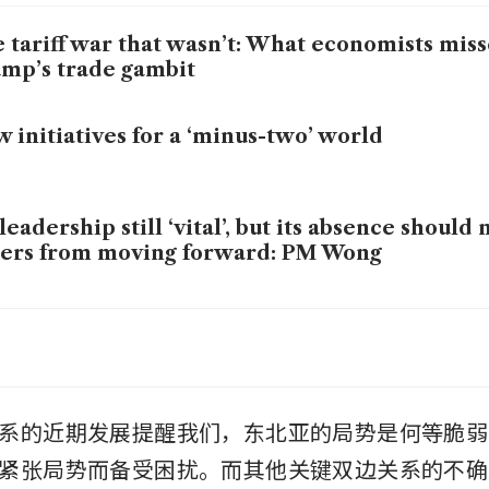
 tariff war that wasn’t: What economists mis
mp’s trade gambit
 initiatives for a ‘minus-two’ world
leadership still ‘vital’, but its absence should 
ers from moving forward: PM Wong
 new rare earth Cold War: China’s trump card 
er?
系的近期发展提醒我们，东北亚的局势是何等脆弱
紧张局势而备受困扰。而其他关键双边关系的不确