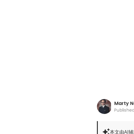
Marty 
Publishe
本文由AI