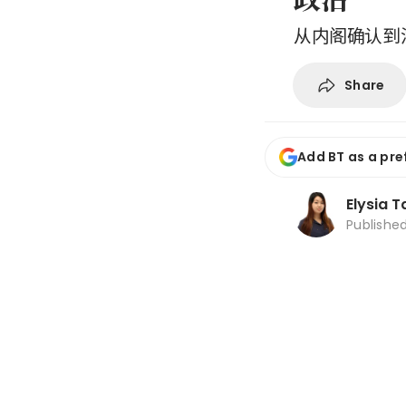
从内阁确认到
Share
Add BT as a pre
Elysia T
Publishe