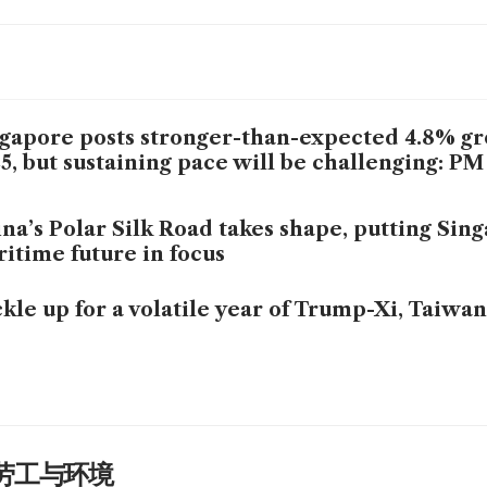
gapore posts stronger-than-expected 4.8% gr
5, but sustaining pace will be challenging: P
na’s Polar Silk Road takes shape, putting Sin
itime future in focus
kle up for a volatile year of Trump-Xi, Taiwa
劳工与环境