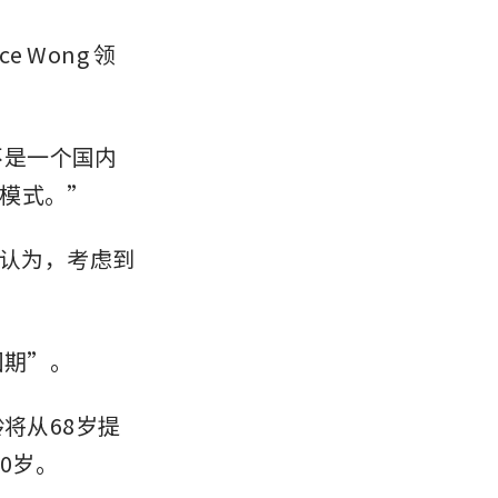
 Wong 领
不是一个国内
模式。”
h 认为，考虑到
固期”。
将从68岁提
0岁。