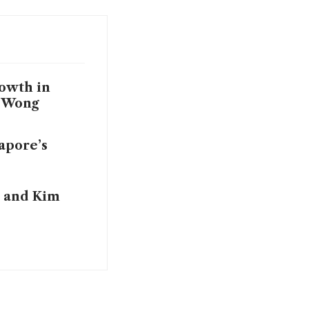
owth in
M Wong
gapore’s
n and Kim