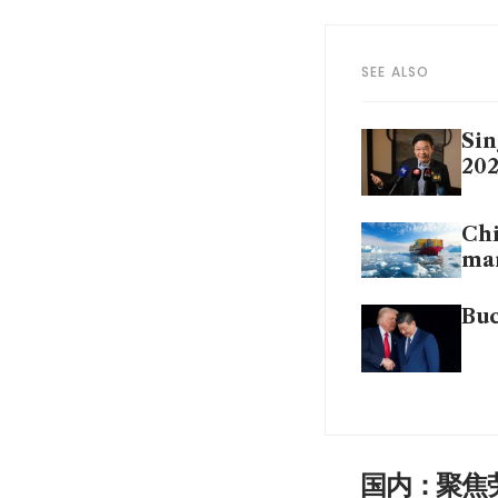
SEE ALSO
Sin
202
Chi
mar
Buc
国内：聚焦