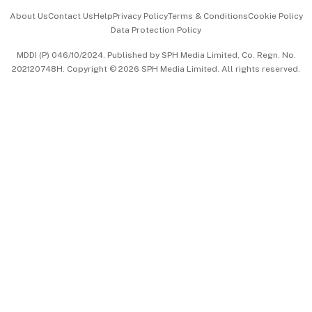
Events & Awards
About Us
Contact Us
Help
Privacy Policy
Terms & Conditions
Cookie Policy
Data Protection Policy
中文版 (beta)
MDDI (P) 046/10/2024. Published by SPH Media Limited, Co. Regn. No.
202120748H. Copyright © 2026 SPH Media Limited. All rights reserved.