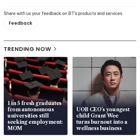
Share with us your feedback on BT's products and services
Feedback
TRENDING NOW
1 in 5 fresh graduates
from autonomous
UOB CEO’s youngest
universities still
child Grant Wee
seeking employment:
turns burnout into a
MOM
wellness business