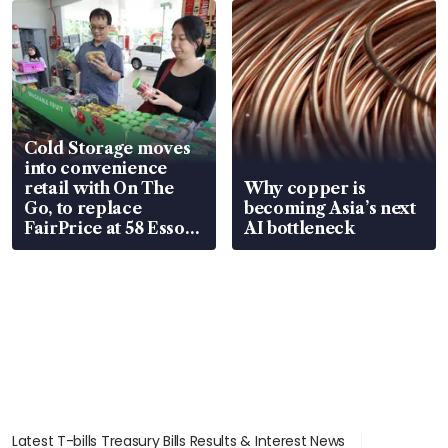
Cold Storage moves
into convenience
retail with On The
Why copper is
Go, to replace
becoming Asia’s next
FairPrice at 58 Esso
AI bottleneck
stations
Latest T-bills Treasury Bills Results & Interest News