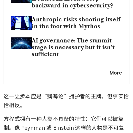
backward in cybersecurity?
Anthropic risks shooting itself
in the foot with Mythos
AI governance: The summit
stage is necessary but it isn’t
sufficient
OpenAI unveils GPT-5.4-Cyber
More
a week after rival’s
announcement of AI model
这一让步本应是“鹦鹉论”拥护者的王牌，但事实恰
The argument that never ends
恰相反。
方程式拥有一种人类不具备的特性：它们可以被复
制。像 Feynman 或 Einstein 这样的人物是不可复