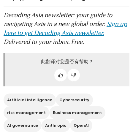
Decoding Asia newsletter: your guide to
navigating Asia in a new global order.
Sign up
here to get Decoding Asia newsletter.
Delivered to your inbox. Free.
此翻译对您是否有帮助？
Artificial Intelligence
Cybersecurity
risk management
Business management
AI governance
Anthropic
OpenAI