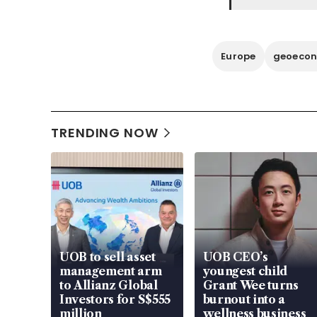
Europe
geoecon
TRENDING NOW
UOB to sell asset
UOB CEO’s
management arm
youngest child
to Allianz Global
Grant Wee turns
Investors for S$555
burnout into a
million
wellness business