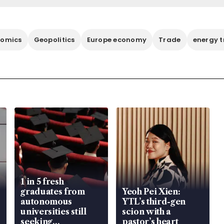
omics
Geopolitics
Europe economy
Trade
energy t
1 in 5 fresh
graduates from
Yeoh Pei Xien:
autonomous
YTL’s third-gen
universities still
scion with a
seeking
pastor’s heart