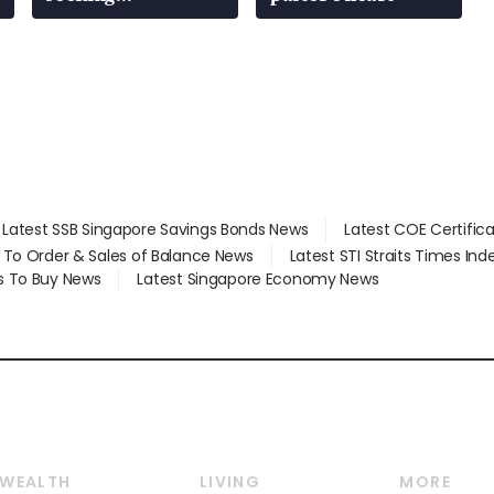
employment: MOM
Latest SSB Singapore Savings Bonds News
Latest COE Certific
d To Order & Sales of Balance News
Latest STI Straits Times In
s To Buy News
Latest Singapore Economy News
WEALTH
LIVING
MORE