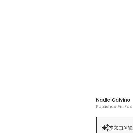
Nadia Calvino
Published
Fri, Fe
本文由AI