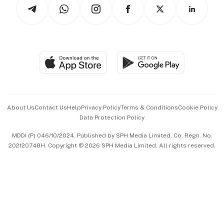
Arts & Design
Asean Business
Personal Subscription
BT Luxe
Global Enterprise
Group Subscription
Travel & Wellness
SGSME
Paid Press Release
Hospitality Partners
Advertise with Us
Events & Awards
About Us
Contact Us
Help
Privacy Policy
Terms & Conditions
Cookie Policy
Data Protection Policy
中文版 (beta)
MDDI (P) 046/10/2024. Published by SPH Media Limited, Co. Regn. No.
202120748H. Copyright © 2026 SPH Media Limited. All rights reserved.