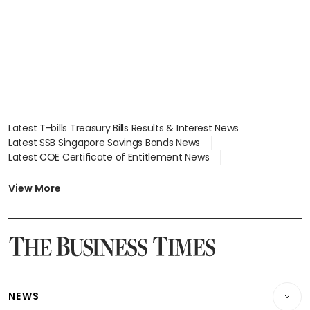
Latest T-bills Treasury Bills Results & Interest News
Latest SSB Singapore Savings Bonds News
Latest COE Certificate of Entitlement News
Latest Johor-Singapore SEZ News
Latest BTO Build To Order & Sales of Balance News
View More
Latest STI Straits Times Index News
Latest SGX Dividends, Share Price News
Latest Bonds Market News
Latest Singapore Stocks To Buy News
Latest Singapore Economy News
NEWS