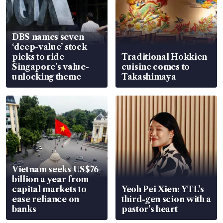
DBS names seven
‘deep-value’ stock
picks to ride
Traditional Hokkien
Singapore’s value-
cuisine comes to
unlocking theme
Takashimaya
Vietnam seeks US$76
billion a year from
capital markets to
Yeoh Pei Xien: YTL’s
ease reliance on
third-gen scion with a
banks
pastor’s heart