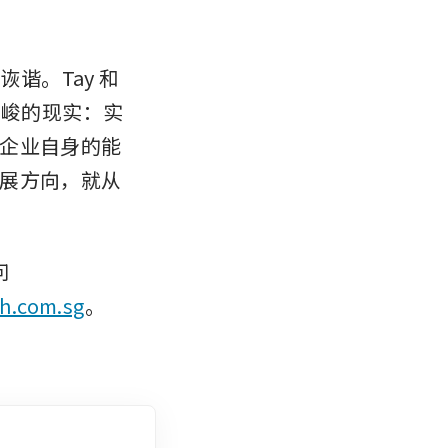
。Tay 和 
严峻的现实：实
企业自身的能
展方向，就从
欲收听《商业时报》(The Business Times) 的更多播客，请访问 
h.com.sg
。