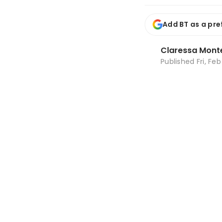
Add BT as a pre
Claressa Mont
Published
Fri, Fe