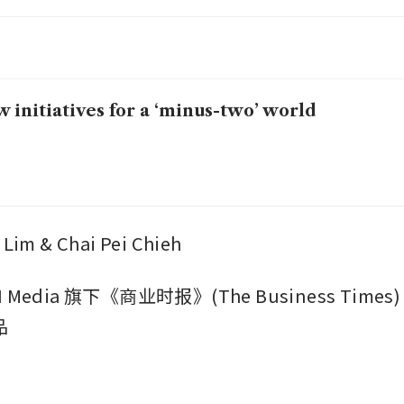
 initiatives for a ‘minus-two’ world
m & Chai Pei Chieh
Media 旗下《商业时报》(The Business Times) 
品