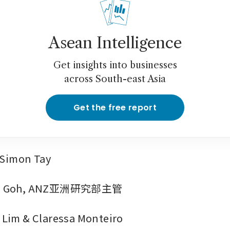
Asean Intelligence
Get insights into businesses
across South-east Asia
Get the free report
mon Tay
 Goh, ANZ亚洲研究部主管
im & Claressa Monteiro