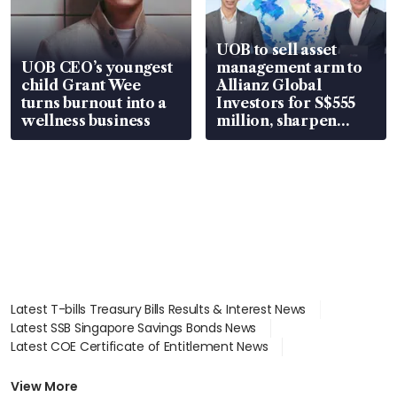
UOB to sell asset
UOB CEO’s youngest
management arm to
child Grant Wee
Allianz Global
turns burnout into a
Investors for S$555
wellness business
million, sharpen
wealth advisory
focus
Latest T-bills Treasury Bills Results & Interest News
Latest SSB Singapore Savings Bonds News
Latest COE Certificate of Entitlement News
Latest Johor-Singapore SEZ News
Latest BTO Build To Order & Sales of Balance News
View More