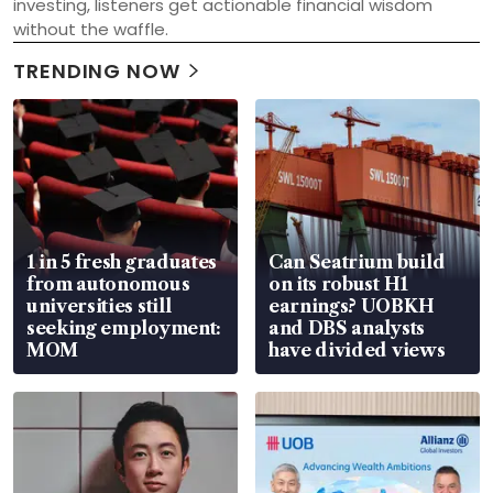
investing, listeners get actionable financial wisdom 
without the waffle.
TRENDING NOW
1 in 5 fresh graduates
Can Seatrium build
from autonomous
on its robust H1
universities still
earnings? UOBKH
seeking employment:
and DBS analysts
MOM
have divided views