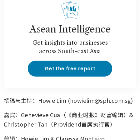
Asean Intelligence
Get insights into businesses
across South-east Asia
Get the free report
撰稿与主持：Howie Lim (howielim@sph.com.sg)
嘉宾：Genevieve Cua（《商业时报》财富编辑）& 
Christopher Tan（Providend首席执行官）
剪辑：Howie Lim & Claressa Monteiro