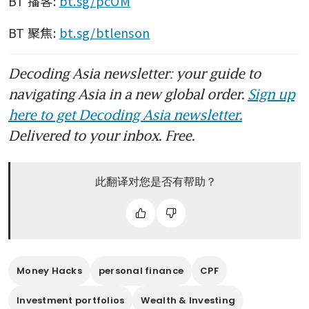
BT 播客: 
bt.sg/pcOM
BT 聚焦: 
bt.sg/btlenson
Decoding Asia newsletter: your guide to
navigating Asia in a new global order.
Sign up
here to get Decoding Asia newsletter.
Delivered to your inbox. Free.
此翻译对您是否有帮助？
Money Hacks
personal finance
CPF
Investment portfolios
Wealth & Investing