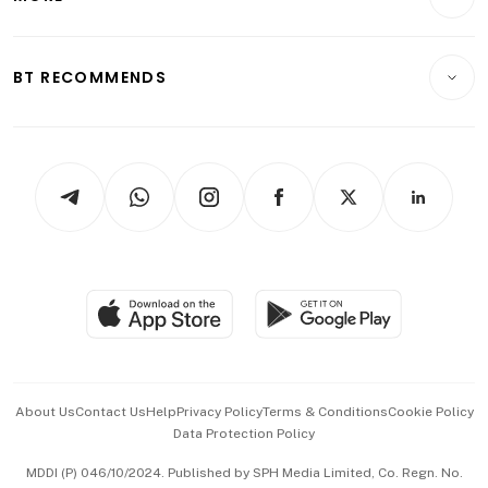
Food & Drink
Crypto & Alternative Assets
Transport & Logistics
Opinion & Features
E-paper
Motoring
Insurance
Consumer & Healthcare
ESG
BT RECOMMENDS
Videos
Style & Society
Capital Markets & Currencies
Working Life
thrive
Newsletters
Watches & Jewellery
Tech in Asia
Podcasts
Arts & Design
Asean Business
Personal Subscription
BT Luxe
Global Enterprise
Group Subscription
Travel & Wellness
SGSME
Paid Press Release
Hospitality Partners
Advertise with Us
Events & Awards
About Us
Contact Us
Help
Privacy Policy
Terms & Conditions
Cookie Policy
Data Protection Policy
中文版 (beta)
MDDI (P) 046/10/2024. Published by SPH Media Limited, Co. Regn. No.