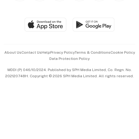
Global Enterprise
Group Subscription
Travel & Wellness
SGSME
Paid Press Release
Hospitality Partners
Advertise with Us
Events & Awards
About Us
Contact Us
Help
Privacy Policy
Terms & Conditions
Cookie Policy
Data Protection Policy
中文版 (beta)
MDDI (P) 046/10/2024. Published by SPH Media Limited, Co. Regn. No.
202120748H. Copyright © 2026 SPH Media Limited. All rights reserved.