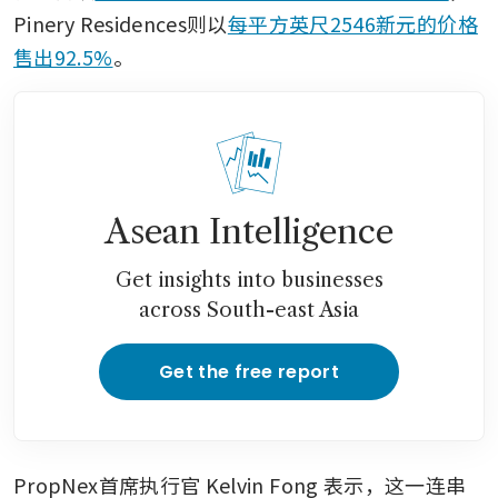
Pinery Residences则以
每平方英尺2546新元的价格
售出92.5%
。
Asean Intelligence
Get insights into businesses
across South-east Asia
Get the free report
PropNex首席执行官 Kelvin Fong 表示，这一连串