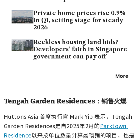
Private home prices rise 0.9%
in Q1, setting stage for steady
2026
Reckless housing land bids?
Developers’ faith in Singapore
government can pay off
Singapore properties’ safe-
More
haven premium shields S-
Reits from Iran war
headwinds
Tengah Garden Residences：销售火爆
High per square foot prices of
new condos could be
Huttons Asia 首席执行官 Mark Yip 表示，Tengah 
increasingly irrelevant to
Garden Residences是自2025年2月的
Parktown 
buyers
Residence
以来按单位数量计算最畅销的项目，也是