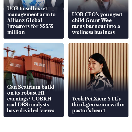
UOB to sell asset
management arm to
UOB CEO’s youngest
Allianz Global
child Grant Wee
Investors for S$555
turns burnout into a
million
wellness business
Can Seatrium build
on its robust H1
earnings? UOBKH
Yeoh Pei Xien: YTL’s
and DBS analysts
third-gen scion with a
have divided views
pastor’s heart