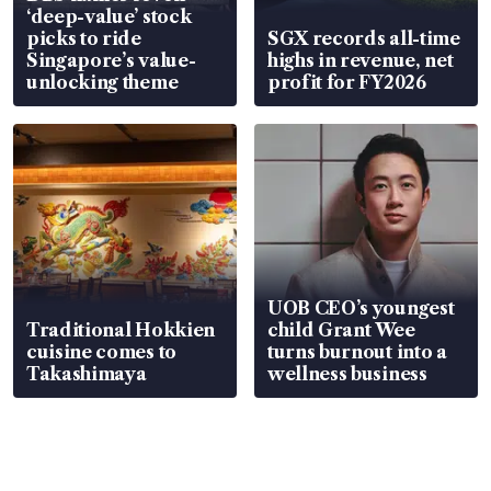
‘deep-value’ stock
picks to ride
SGX records all-time
Singapore’s value-
highs in revenue, net
unlocking theme
profit for FY2026
UOB CEO’s youngest
Traditional Hokkien
child Grant Wee
cuisine comes to
turns burnout into a
Takashimaya
wellness business