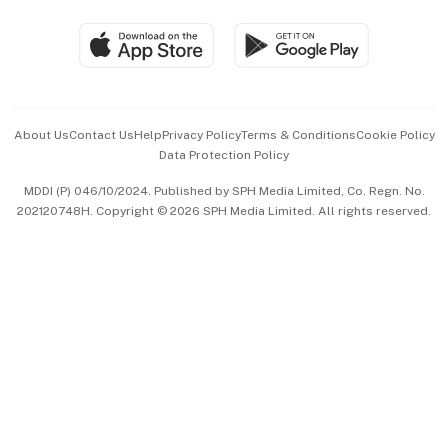
Travel & Wellness
SGSME
Paid Press Release
Hospitality Partners
Advertise with Us
Events & Awards
About Us
Contact Us
Help
Privacy Policy
Terms & Conditions
Cookie Policy
Data Protection Policy
中文版 (beta)
MDDI (P) 046/10/2024. Published by SPH Media Limited, Co. Regn. No.
202120748H. Copyright © 2026 SPH Media Limited. All rights reserved.