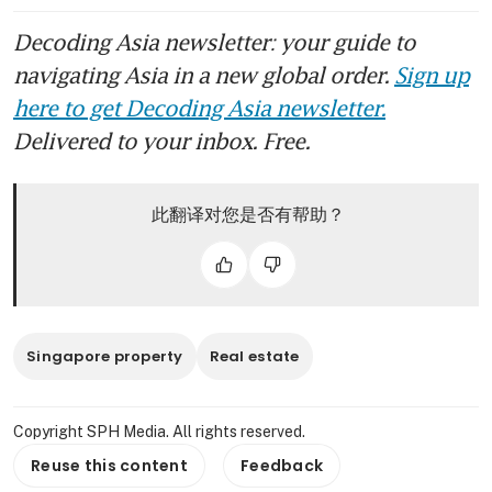
Decoding Asia newsletter: your guide to
navigating Asia in a new global order.
Sign up
here to get Decoding Asia newsletter.
Delivered to your inbox. Free.
此翻译对您是否有帮助？
Singapore property
Real estate
Copyright SPH Media. All rights reserved.
Reuse this content
Feedback