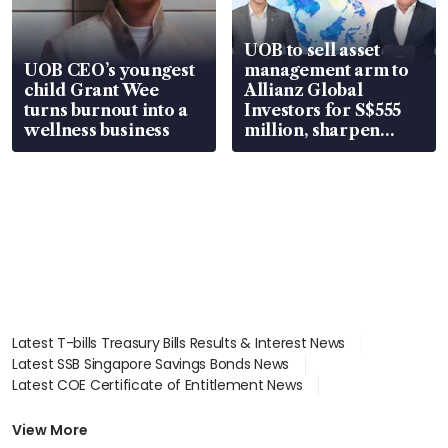
UOB to sell asset
UOB CEO’s youngest
management arm to
child Grant Wee
Allianz Global
turns burnout into a
Investors for S$555
wellness business
million, sharpen
wealth advisory
focus
Latest T-bills Treasury Bills Results & Interest News
Latest SSB Singapore Savings Bonds News
Latest COE Certificate of Entitlement News
Latest Johor-Singapore SEZ News
Latest BTO Build To Order & Sales of Balance News
View More