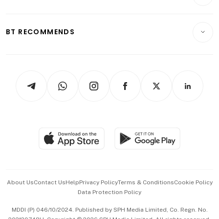
Crypto & Alternative Assets
Transport & Logistics
Opinion & Features
E-paper
Motoring
Insurance
Consumer & Healthcare
ESG
BT RECOMMENDS
Videos
Style & Society
Capital Markets & Currencies
Working Life
thrive
Newsletters
Watches & Jewellery
Tech in Asia
Podcasts
Arts & Design
Asean Business
Personal Subscription
BT Luxe
Global Enterprise
Group Subscription
Travel & Wellness
SGSME
Paid Press Release
Hospitality Partners
Advertise with Us
Events & Awards
About Us
Contact Us
Help
Privacy Policy
Terms & Conditions
Cookie Policy
Data Protection Policy
中文版 (beta)
MDDI (P) 046/10/2024. Published by SPH Media Limited, Co. Regn. No.