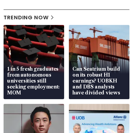
TRENDING NOW
1 in 5 fresh graduates
Can Seatrium build
from autonomous
on its robust H1
universities still
earnings? UOBKH
seeking employment:
and DBS analysts
MOM
have divided views