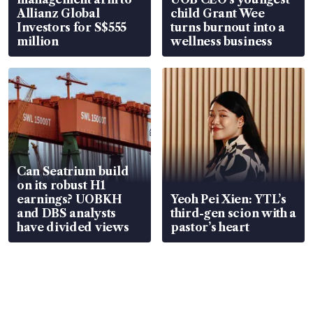
Allianz Global
child Grant Wee
Investors for S$555
turns burnout into a
million
wellness business
Can Seatrium build
on its robust H1
earnings? UOBKH
Yeoh Pei Xien: YTL’s
and DBS analysts
third-gen scion with a
have divided views
pastor’s heart