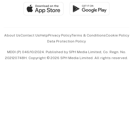
SGSME
Paid Press Release
Hospitality Partners
Advertise with Us
Events & Awards
About Us
Contact Us
Help
Privacy Policy
Terms & Conditions
Cookie Policy
Data Protection Policy
中文版 (beta)
MDDI (P) 046/10/2024. Published by SPH Media Limited, Co. Regn. No.
202120748H. Copyright © 2026 SPH Media Limited. All rights reserved.