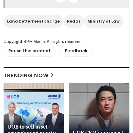
Land betterment charge
Redas
Ministry of Law
Copyright SPH Media. All rights reserved.
Reuse this content
Feedback
TRENDING NOW
UOB to sell asset
management arm to
UOB CEO’s youngest