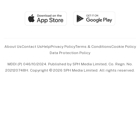
Global Enterprise
Group Subscription
Travel & Wellness
SGSME
Paid Press Release
Hospitality Partners
Advertise with Us
Events & Awards
About Us
Contact Us
Help
Privacy Policy
Terms & Conditions
Cookie Policy
Data Protection Policy
中文版 (beta)
MDDI (P) 046/10/2024. Published by SPH Media Limited, Co. Regn. No.
202120748H. Copyright © 2026 SPH Media Limited. All rights reserved.