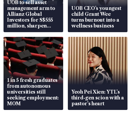
UOB to sell asset
management arm to
UOB CEO’s youngest
Allianz Global
child Grant Wee
Investors for S$555
turns burnout into a
million, sharpen
wellness business
wealth advisory
focus
1 in 5 fresh graduates
from autonomous
universities still
Yeoh Pei Xien: YTL’s
seeking employment:
third-gen scion with a
MOM
pastor’s heart