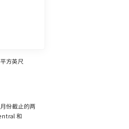
每平方英尺
“在3月份截止的两
al 和 