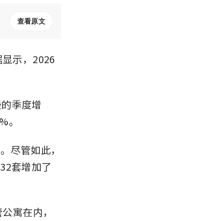
查看原文
显示，2026
最慢的季度增
3%。
套。尽管如此，
632套增加了
行共管公寓在内，