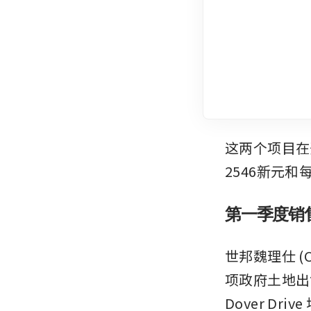
这两个项目在
2546新元和
第一季度销
世邦魏理仕 (C
项政府土地出售
Dover D