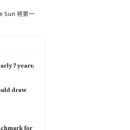
ne Sun 将第一
arly 7 years:
ould draw
enchmark for