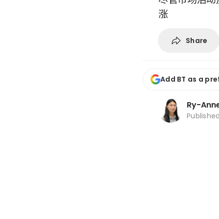
涨
Share
Add BT as a pre
Ry-Anne
Publishe