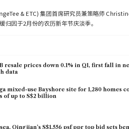
OrangeTee & ETC) 集团首席研究员兼策略师 Christi
缓归因于2月份的农历新年节庆淡季。
 resale prices down 0.1% in Q1, first fall in ne
sh data
a mixed-use Bayshore site for 1,280 homes c
s of up to S$2 billion
sea, Qingjian’s S$1,556 psf ppr top bid sets b