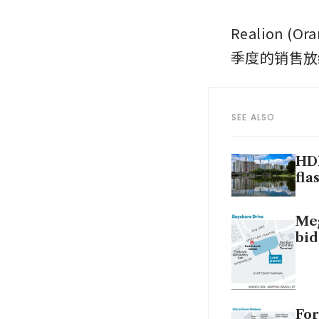
Realion (
季度的销售放
SEE ALSO
HDB
fla
Meg
bid
For