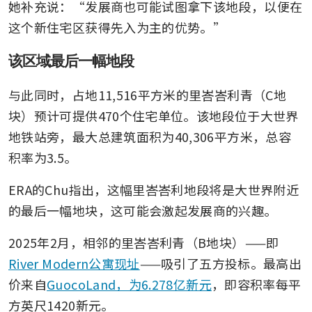
她补充说：“发展商也可能试图拿下该地段，以便在
这个新住宅区获得先入为主的优势。”
该区域最后一幅地段
与此同时，占地11,516平方米的里峇峇利青（C地
块）预计可提供470个住宅单位。该地段位于大世界
地铁站旁，最大总建筑面积为40,306平方米，总容
积率为3.5。
ERA的Chu指出，这幅里峇峇利地段将是大世界附近
的最后一幅地块，这可能会激起发展商的兴趣。
2025年2月，相邻的里峇峇利青（B地块）——即
River Modern公寓现址
——吸引了五方投标。最高出
价来自
GuocoLand，为6.278亿新元
，即容积率每平
方英尺1420新元。