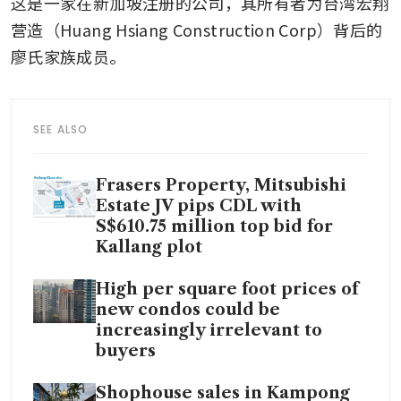
这是一家在新加坡注册的公司，其所有者为台湾宏翔
营造（Huang Hsiang Construction Corp）背后的
廖氏家族成员。
SEE ALSO
Frasers Property, Mitsubishi
Estate JV pips CDL with
S$610.75 million top bid for
Kallang plot
High per square foot prices of
new condos could be
increasingly irrelevant to
buyers
Shophouse sales in Kampong