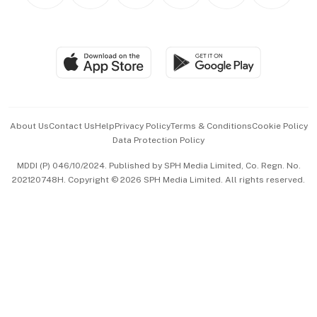
Personal Subscription
BT Luxe
Global Enterprise
Group Subscription
Travel & Wellness
SGSME
Paid Press Release
Hospitality Partners
Advertise with Us
Events & Awards
About Us
Contact Us
Help
Privacy Policy
Terms & Conditions
Cookie Policy
Data Protection Policy
中文版 (beta)
MDDI (P) 046/10/2024. Published by SPH Media Limited, Co. Regn. No.
202120748H. Copyright © 2026 SPH Media Limited. All rights reserved.