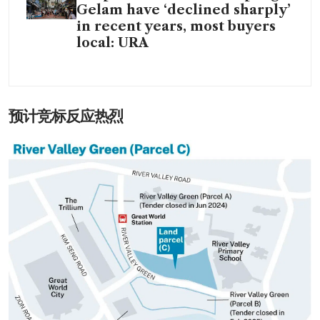
Gelam have ‘declined sharply’
in recent years, most buyers
local: URA
预计竞标反应热烈