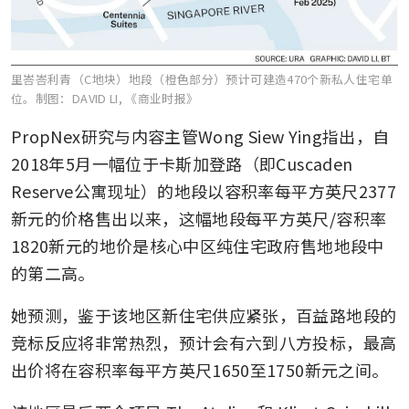
里峇峇利青（C地块）地段（橙色部分）预计可建造470个新私人住宅单
位。
制图：DAVID LI, 《商业时报》
PropNex研究与内容主管Wong Siew Ying指出，自
2018年5月一幅位于卡斯加登路（即Cuscaden 
Reserve公寓现址）的地段以容积率每平方英尺2377
新元的价格售出以来，这幅地段每平方英尺/容积率
1820新元的地价是核心中区纯住宅政府售地地段中
的第二高。
她预测，鉴于该地区新住宅供应紧张，百益路地段的
竞标反应将非常热烈，预计会有六到八方投标，最高
出价将在容积率每平方英尺1650至1750新元之间。