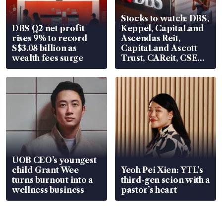
Stocks to watch: DBS,
DBS Q2 net profit
Keppel, CapitaLand
rises 9% to record
Ascendas Reit,
S$3.08 billion as
CapitaLand Ascott
wealth fees surge
Trust, CAReit, CSE
Global, Coliwoo
UOB CEO’s youngest
child Grant Wee
Yeoh Pei Xien: YTL’s
turns burnout into a
third-gen scion with a
wellness business
pastor’s heart