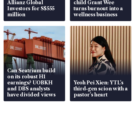
Allianz Global
child Grant Wee
Investors for S$555
turns burnout into a
million
wellness business
Can Seatrium build
on its robust H1
earnings? UOBKH
Yeoh Pei Xien: YTL’s
and DBS analysts
third-gen scion with a
have divided views
pastor’s heart