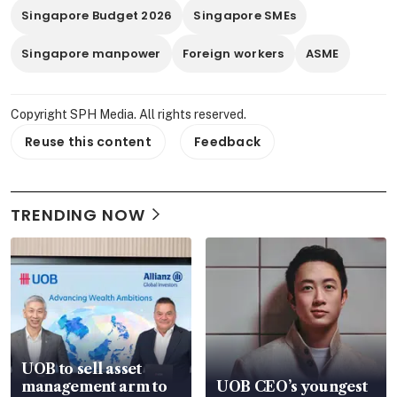
Singapore Budget 2026
Singapore SMEs
Singapore manpower
Foreign workers
ASME
Copyright SPH Media. All rights reserved.
Reuse this content
Feedback
TRENDING NOW
UOB to sell asset
management arm to
UOB CEO’s youngest