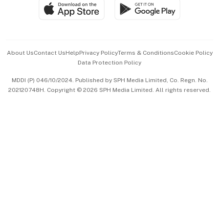
SGSME
Paid Press Release
Hospitality Partners
Advertise with Us
Events & Awards
About Us
Contact Us
Help
Privacy Policy
Terms & Conditions
Cookie Policy
Data Protection Policy
中文版 (beta)
MDDI (P) 046/10/2024. Published by SPH Media Limited, Co. Regn. No.
202120748H. Copyright © 2026 SPH Media Limited. All rights reserved.