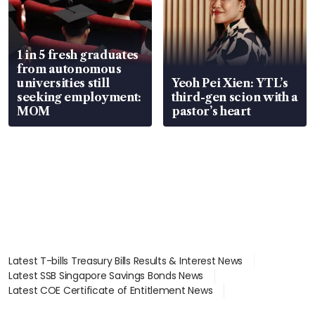
1 in 5 fresh graduates
from autonomous
universities still
Yeoh Pei Xien: YTL’s
seeking employment:
third-gen scion with a
MOM
pastor’s heart
Latest T-bills Treasury Bills Results & Interest News
Latest SSB Singapore Savings Bonds News
Latest COE Certificate of Entitlement News
Latest Johor-Singapore SEZ News