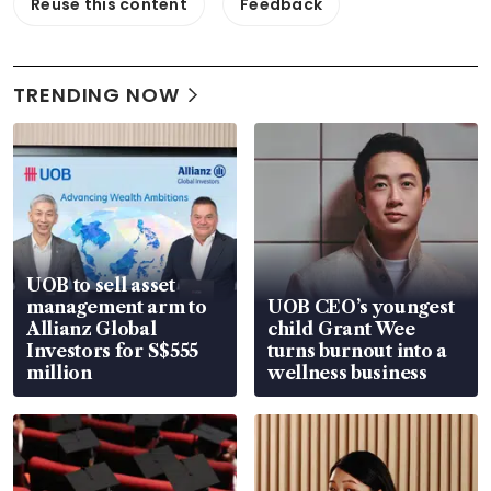
Reuse this content
Feedback
TRENDING NOW
UOB to sell asset
management arm to
UOB CEO’s youngest
Allianz Global
child Grant Wee
Investors for S$555
turns burnout into a
million
wellness business