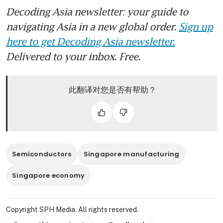
Decoding Asia newsletter: your guide to
navigating Asia in a new global order.
Sign up
here to get Decoding Asia newsletter.
Delivered to your inbox. Free.
此翻译对您是否有帮助？
Semiconductors
Singapore manufacturing
Singapore economy
Copyright SPH Media. All rights reserved.