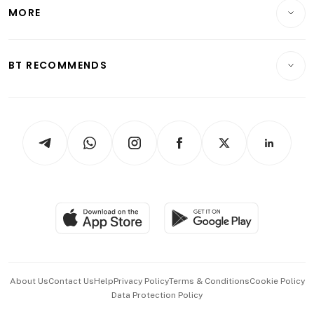
Startups & Tech
MORE
Food & Drink
Crypto & Alternative Assets
Transport & Logistics
Opinion & Features
E-paper
Motoring
Insurance
Consumer & Healthcare
ESG
BT RECOMMENDS
Videos
Style & Society
Capital Markets & Currencies
Working Life
thrive
Newsletters
Watches & Jewellery
Tech in Asia
Podcasts
Arts & Design
Asean Business
Personal Subscription
BT Luxe
Global Enterprise
Group Subscription
Travel & Wellness
SGSME
Paid Press Release
Hospitality Partners
Advertise with Us
Events & Awards
About Us
Contact Us
Help
Privacy Policy
Terms & Conditions
Cookie Policy
Data Protection Policy
中文版 (beta)