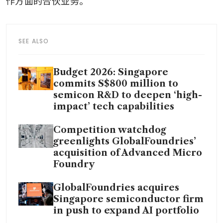
作方面的合伙业务。
SEE ALSO
Budget 2026: Singapore
commits S$800 million to
semicon R&D to deepen ‘high-
impact’ tech capabilities
Competition watchdog
greenlights GlobalFoundries’
acquisition of Advanced Micro
Foundry
GlobalFoundries acquires
Singapore semiconductor firm
in push to expand AI portfolio