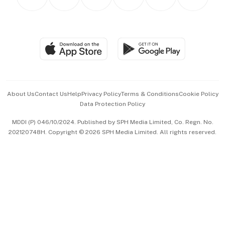
Asean Business
Personal Subscription
BT Luxe
Global Enterprise
Group Subscription
Travel & Wellness
SGSME
Paid Press Release
Hospitality Partners
Advertise with Us
Events & Awards
About Us
Contact Us
Help
Privacy Policy
Terms & Conditions
Cookie Policy
Data Protection Policy
中文版 (beta)
MDDI (P) 046/10/2024. Published by SPH Media Limited, Co. Regn. No.
202120748H. Copyright © 2026 SPH Media Limited. All rights reserved.