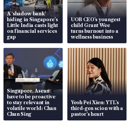
A ‘shadow bank’
hiding in Singapore’s
UOB CEO’s youngest
Little India casts light
child Grant Wee
on financial services
turns burnout into a
gap
wellness business
Singapore, Asean
have to be proactive
to stay relevant in
Yeoh Pei Xien: YTL’s
volatile world: Chan
third-gen scion with a
Chun Sing
pastor’s heart