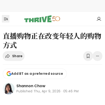
直播购物正在改变年轻人的购物
方式
Share
Add BT as a preferred source
Shannon Chow
Published
Thu, Apr 9, 2026 · 05:46 PM