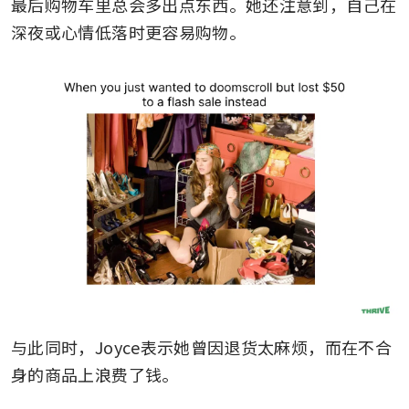
最后购物车里总会多出点东西。她还注意到，自己在
深夜或心情低落时更容易购物。 
与此同时，Joyce表示她曾因退货太麻烦，而在不合
身的商品上浪费了钱。