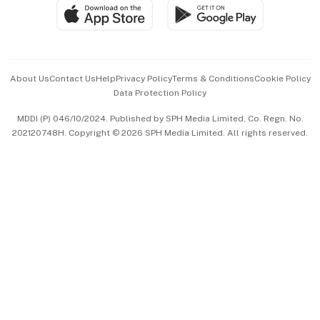
SGSME
Paid Press Release
Hospitality Partners
Advertise with Us
Events & Awards
About Us
Contact Us
Help
Privacy Policy
Terms & Conditions
Cookie Policy
Data Protection Policy
中文版 (beta)
MDDI (P) 046/10/2024. Published by SPH Media Limited, Co. Regn. No.
202120748H. Copyright © 2026 SPH Media Limited. All rights reserved.