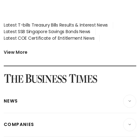
Latest T-bills Treasury Bills Results & Interest News
Latest SSB Singapore Savings Bonds News
Latest COE Certificate of Entitlement News
Latest Johor-Singapore SEZ News
Latest BTO Build To Order & Sales of Balance News
View More
Latest STI Straits Times Index News
Latest SGX Dividends, Share Price News
Latest Bonds Market News
Latest Singapore Stocks To Buy News
Latest Singapore Economy News
NEWS
Breaking News
COMPANIES
Property
Companies & Markets
Residential