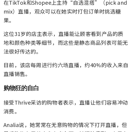
在TikTok和Shopee上主持“自选混搭”（pick and 
mix）直播，观众可以在她实时打包订单时挑选糖
果。 
这位31岁的店主表示，直播能让顾客看到产品的质
地和颜色种类等细节，而这些是静态商品列表可能无
法很好传达的。 
目前，该店每周进行约六场直播，约40%的收入来自
直播销售。  
购物狂的自白
接受Thrive采访的购物者表示，直播让他们容易冲动
消费。 
Analia说，她常常在无意购物的情况下打开直播，但