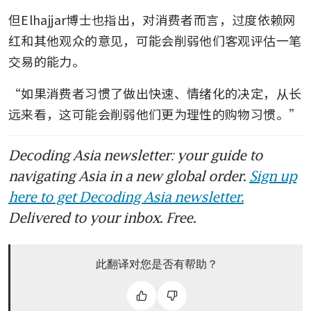
但Elhajjar博士也指出，对消费者而言，过度依赖网
红和其他观众的意见，可能会削弱他们客观评估一笔
交易的能力。
“如果消费者习惯了做出快速、情绪化的决定，从长
远来看，这可能会削弱他们更为理性的购物习惯。” 
Decoding Asia newsletter: your guide to
navigating Asia in a new global order.
Sign up
here to get Decoding Asia newsletter.
Delivered to your inbox. Free.
此翻译对您是否有帮助？