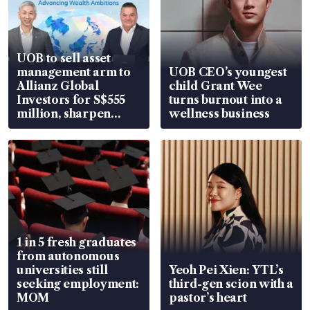
UOB to sell asset
management arm to
UOB CEO’s youngest
Allianz Global
child Grant Wee
Investors for S$555
turns burnout into a
million, sharpen
wellness business
wealth advisory
focus
1 in 5 fresh graduates
from autonomous
universities still
Yeoh Pei Xien: YTL’s
seeking employment:
third-gen scion with a
MOM
pastor’s heart