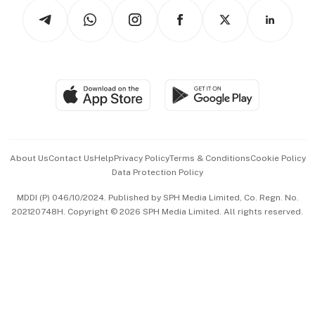
Podcasts
Arts & Design
Asean Business
Personal Subscription
BT Luxe
Global Enterprise
Group Subscription
Travel & Wellness
SGSME
Paid Press Release
Hospitality Partners
Advertise with Us
Events & Awards
About Us
Contact Us
Help
Privacy Policy
Terms & Conditions
Cookie Policy
Data Protection Policy
中文版 (beta)
MDDI (P) 046/10/2024. Published by SPH Media Limited, Co. Regn. No.
202120748H. Copyright © 2026 SPH Media Limited. All rights reserved.