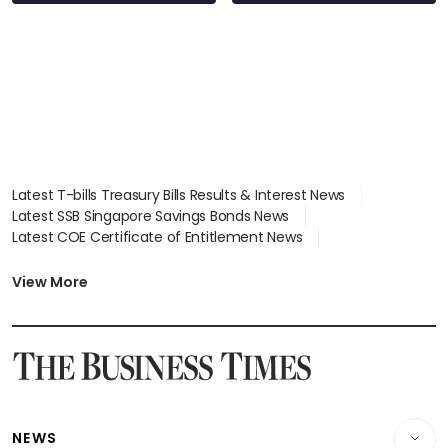
Latest T-bills Treasury Bills Results & Interest News
Latest SSB Singapore Savings Bonds News
Latest COE Certificate of Entitlement News
Latest Johor-Singapore SEZ News
Latest BTO Build To Order & Sales of Balance News
View More
Latest STI Straits Times Index News
Latest SGX Dividends, Share Price News
Latest Bonds Market News
Latest Singapore Stocks To Buy News
Latest Singapore Economy News
NEWS