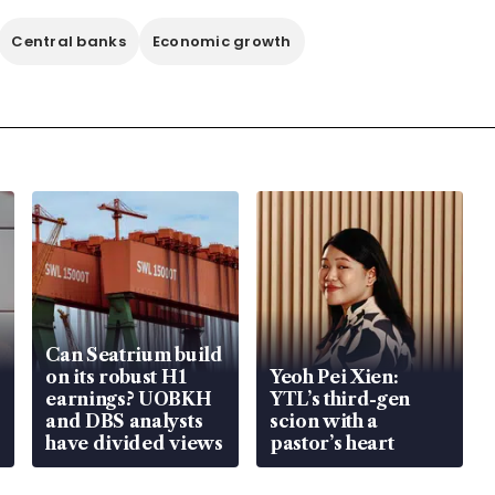
Central banks
Economic growth
Can Seatrium build
on its robust H1
Yeoh Pei Xien:
earnings? UOBKH
YTL’s third-gen
and DBS analysts
scion with a
have divided views
pastor’s heart