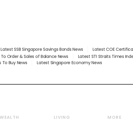
Latest SSB Singapore Savings Bonds News
Latest COE Certific
d To Order & Sales of Balance News
Latest STI Straits Times In
s To Buy News
Latest Singapore Economy News
WEALTH
LIVING
MORE
Wealth
Lifestyle
E-paper