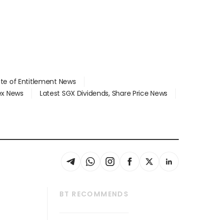
ate of Entitlement News
dex News
Latest SGX Dividends, Share Price News
BT RECOMMENDS
thrive