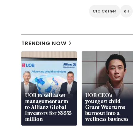
CIO Corner
oil
TRENDING NOW
UOB to sell asset
UOB CEO’s
management arm
youngest child
to Allianz Global
Grant Wee turns
Investors for S$555
burnout into a
million
wellness business