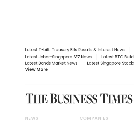
Latest T-bills Treasury Bills Results & Interest News
Latest Johor-Singapore SEZ News
Latest BTO Buil
Latest Bonds Market News
Latest Singapore Stock
View More
NEWS
COMPANIES
Breaking News
Companies & Markets