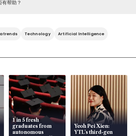
否有帮助？
atrends
Technology
Artificial Intelligence
1 in 5 fresh
graduates from
Yeoh Pei Xien:
autonomous
YTL’s third-gen