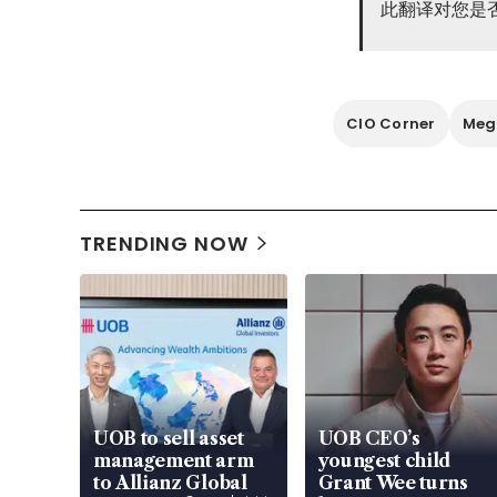
此翻译对您是
CIO Corner
Meg
TRENDING NOW
UOB to sell asset
UOB CEO’s
management arm
youngest child
to Allianz Global
Grant Wee turns