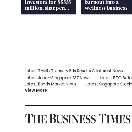
Investors for S$555
burnout into a
million, sharpen
wellness business
wealth advisory
focus
Latest T-bills Treasury Bills Results & Interest News
Latest Johor-Singapore SEZ News
Latest BTO Buil
Latest Bonds Market News
Latest Singapore Stock
View More