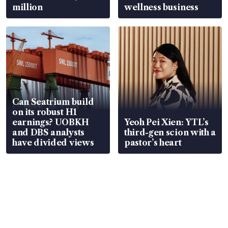
million
wellness business
Can Seatrium build
on its robust H1
earnings? UOBKH
Yeoh Pei Xien: YTL’s
and DBS analysts
third-gen scion with a
have divided views
pastor’s heart