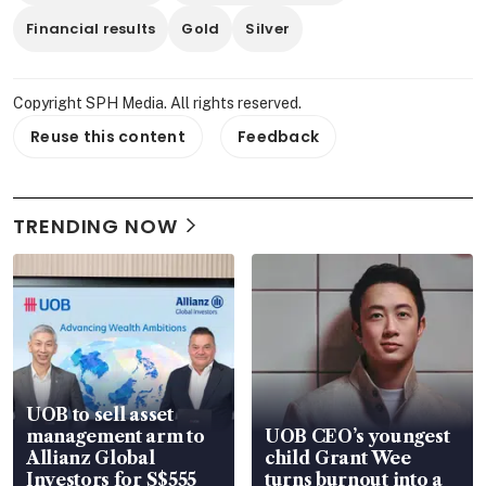
Financial results
Gold
Silver
Copyright SPH Media. All rights reserved.
Reuse this content
Feedback
TRENDING NOW
UOB to sell asset
management arm to
UOB CEO’s youngest
Allianz Global
child Grant Wee
Investors for S$555
turns burnout into a