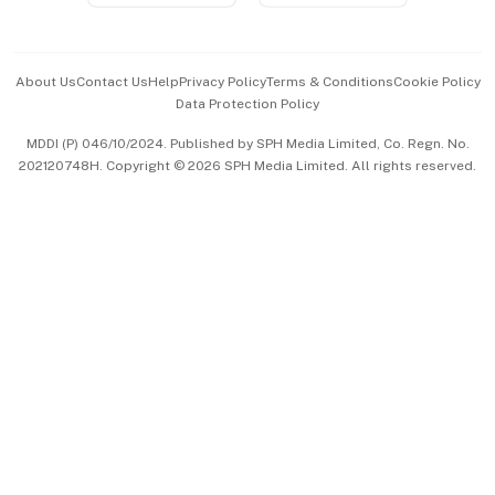
Advertise with Us
Events & Awards
About Us
Contact Us
Help
Privacy Policy
Terms & Conditions
Cookie Policy
Data Protection Policy
中文版 (beta)
MDDI (P) 046/10/2024. Published by SPH Media Limited, Co. Regn. No.
202120748H. Copyright © 2026 SPH Media Limited. All rights reserved.