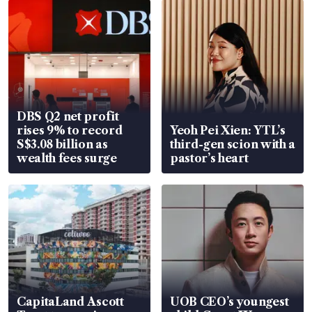
DBS Q2 net profit
rises 9% to record
Yeoh Pei Xien: YTL’s
S$3.08 billion as
third-gen scion with a
wealth fees surge
pastor’s heart
CapitaLand Ascott
UOB CEO’s youngest