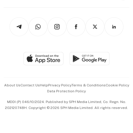
Capital Markets & Currencies
Working Life
thrive
Newsletters
Watches & Jewellery
Tech in Asia
Podcasts
Arts & Design
Asean Business
Personal Subscription
BT Luxe
Global Enterprise
Group Subscription
Travel & Wellness
SGSME
Paid Press Release
Hospitality Partners
Advertise with Us
Events & Awards
About Us
Contact Us
Help
Privacy Policy
Terms & Conditions
Cookie Policy
Data Protection Policy
中文版 (beta)
MDDI (P) 046/10/2024. Published by SPH Media Limited, Co. Regn. No.
202120748H. Copyright © 2026 SPH Media Limited. All rights reserved.