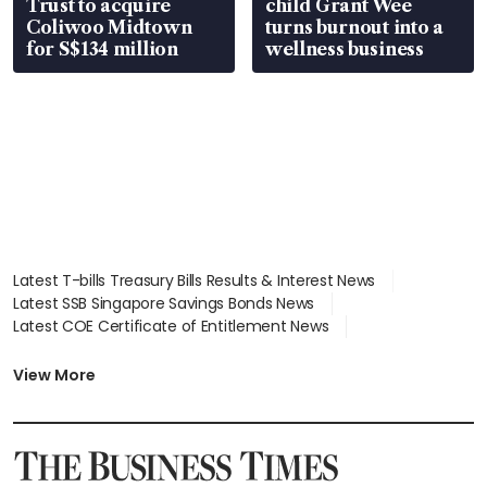
Trust to acquire
child Grant Wee
Coliwoo Midtown
turns burnout into a
for S$134 million
wellness business
Latest T-bills Treasury Bills Results & Interest News
Latest SSB Singapore Savings Bonds News
Latest COE Certificate of Entitlement News
Latest Johor-Singapore SEZ News
Latest BTO Build To Order & Sales of Balance News
View More
Latest STI Straits Times Index News
Latest SGX Dividends, Share Price News
Latest Bonds Market News
Latest Singapore Stocks To Buy News