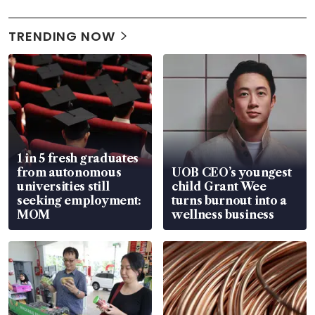
TRENDING NOW
1 in 5 fresh graduates
from autonomous
UOB CEO’s youngest
universities still
child Grant Wee
seeking employment:
turns burnout into a
MOM
wellness business