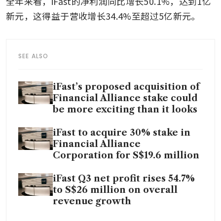
全年来看，iFast的净利润同比增长50.1%，达到1亿
新元，这得益于营收增长34.4%至超过5亿新元。
SEE ALSO
iFast’s proposed acquisition of
Financial Alliance stake could
be more exciting than it looks
iFast to acquire 30% stake in
Financial Alliance
Corporation for S$19.6 million
iFast Q3 net profit rises 54.7%
to S$26 million on overall
revenue growth