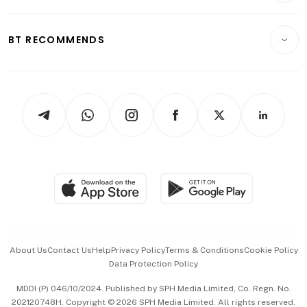
Transport & Logistics
Opinion & Features
E-paper
Motoring
Insurance
Consumer & Healthcare
ESG
BT RECOMMENDS
Videos
Style & Society
Capital Markets & Currencies
Working Life
thrive
Newsletters
Watches & Jewellery
Tech in Asia
Podcasts
Arts & Design
Asean Business
Personal Subscription
BT Luxe
Global Enterprise
Group Subscription
Travel & Wellness
SGSME
Paid Press Release
Hospitality Partners
Advertise with Us
Events & Awards
About Us
Contact Us
Help
Privacy Policy
Terms & Conditions
Cookie Policy
Data Protection Policy
中文版 (beta)
MDDI (P) 046/10/2024. Published by SPH Media Limited, Co. Regn. No.
202120748H. Copyright © 2026 SPH Media Limited. All rights reserved.