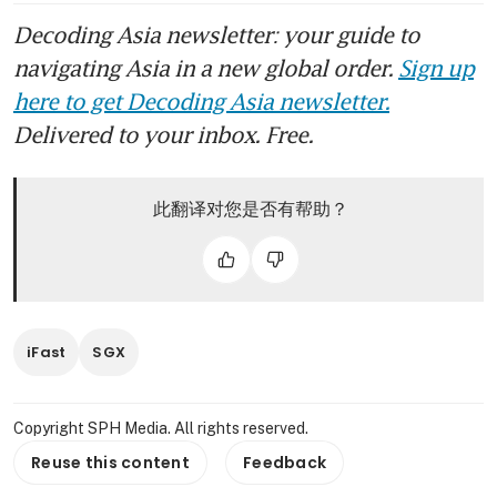
Decoding Asia newsletter: your guide to
navigating Asia in a new global order.
Sign up
here to get Decoding Asia newsletter.
Delivered to your inbox. Free.
此翻译对您是否有帮助？
iFast
SGX
Copyright SPH Media. All rights reserved.
Reuse this content
Feedback