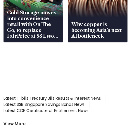
Cold Storage moves
into convenience
retail with On The
Why copper is
Go, to replace
becoming Asia’s next
FairPrice at 58 Esso
AI bottleneck
stations
Latest T-bills Treasury Bills Results & Interest News
Latest SSB Singapore Savings Bonds News
Latest COE Certificate of Entitlement News
Latest Johor-Singapore SEZ News
Latest BTO Build To Order & Sales of Balance News
View More
Latest STI Straits Times Index News