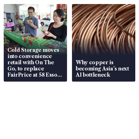
Cold Storage moves
into convenience
retail with On The
Why copper is
Go, to replace
becoming Asia’s next
FairPrice at 58 Esso
AI bottleneck
stations