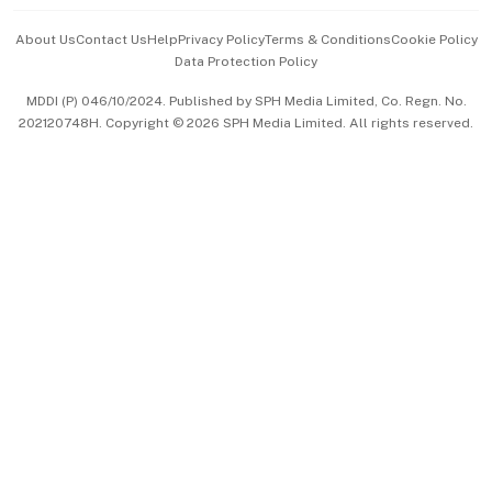
Events & Awards
About Us
Contact Us
Help
Privacy Policy
Terms & Conditions
Cookie Policy
Data Protection Policy
中文版 (beta)
MDDI (P) 046/10/2024. Published by SPH Media Limited, Co. Regn. No.
202120748H. Copyright © 2026 SPH Media Limited. All rights reserved.