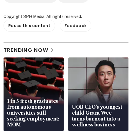
Copyright SPH Media. All rights reserved.
Reuse this content
Feedback
TRENDING NOW
1 in 5 fresh graduates
from autonomous
UOB CEO’s youngest
universities still
child Grant Wee
seeking employment:
turns burnout into a
MOM
wellness business