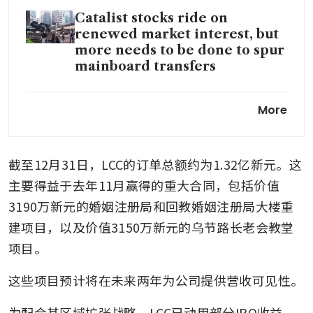
Catalist stocks ride on
renewed market interest, but
more needs to be done to spur
mainboard transfers
Lum Chang Creations shares
More
close 22% higher than IPO
price on Catalist debut
截至12月31日，LCC的订单总额约为1.32亿新元。这
Lum Chang Creations’ public
offer of 1 million shares 47.3
主要得益于去年11月赢得的重大合同，包括价值
times oversubscribed
3190万新元的婚姻注册局和回教婚姻注册局大楼重
建项目，以及价值3150万新元的乌节路长老会教堂
Lum Chang Creations says
now is ‘best time’ to list, eyes
项目。
over S$12 million in Catalist
IPO
这些项目预计将在未来两年为公司提供营收可见性。
为配合其区域扩张战略，LCC已动用部分IPO收益，