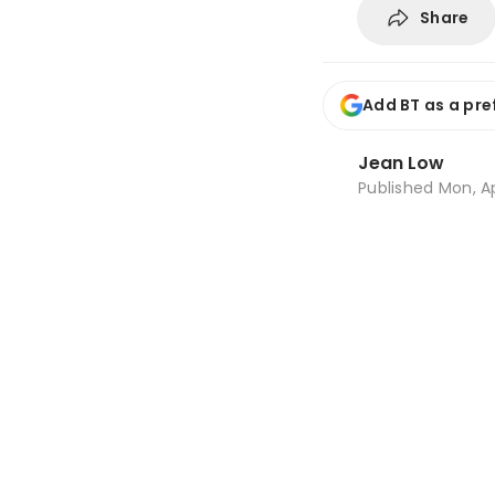
Share
Add BT as a pre
Jean Low
Published
Mon, Ap