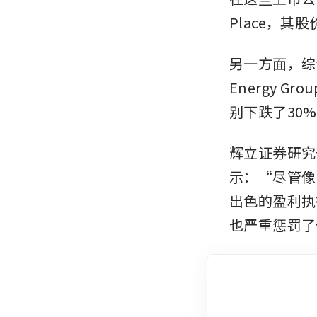
Place，其
另一方面，综合
Energy G
别下跌了30%
辉立证券研究部 (P
示：“尽管像 S
出色的盈利执
也严重惩罚了像