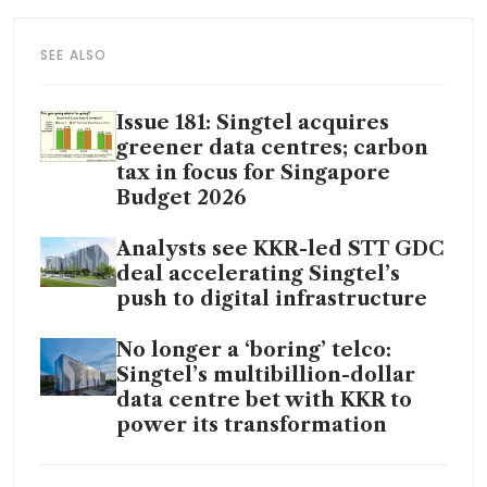
SEE ALSO
Issue 181: Singtel acquires
greener data centres; carbon
tax in focus for Singapore
Budget 2026
Analysts see KKR-led STT GDC
deal accelerating Singtel’s
push to digital infrastructure
No longer a ‘boring’ telco:
Singtel’s multibillion-dollar
data centre bet with KKR to
power its transformation
A S$13.8 billion data centre