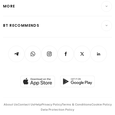
Telcos, Media & Tech
Startups & Tech
MORE
Food & Drink
Crypto & Alternative Assets
Transport & Logistics
Opinion & Features
E-paper
Motoring
Insurance
Consumer & Healthcare
ESG
BT RECOMMENDS
Videos
Style & Society
Capital Markets & Currencies
Working Life
thrive
Newsletters
Watches & Jewellery
Tech in Asia
Podcasts
Arts & Design
Asean Business
Personal Subscription
BT Luxe
Global Enterprise
Group Subscription
Travel & Wellness
SGSME
Paid Press Release
Hospitality Partners
Advertise with Us
Events & Awards
About Us
Contact Us
Help
Privacy Policy
Terms & Conditions
Cookie Policy
Data Protection Policy
中文版 (beta)