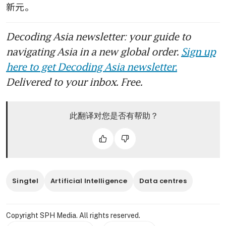
新元。
Decoding Asia newsletter: your guide to
navigating Asia in a new global order.
Sign up
here to get Decoding Asia newsletter.
Delivered to your inbox. Free.
此翻译对您是否有帮助？
Singtel
Artificial Intelligence
Data centres
Copyright SPH Media. All rights reserved.