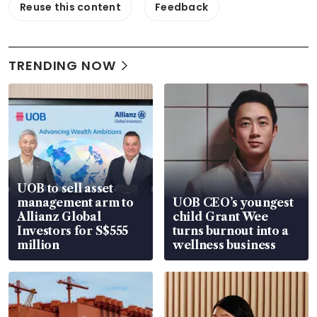
Reuse this content
Feedback
TRENDING NOW
UOB to sell asset
management arm to
UOB CEO’s youngest
Allianz Global
child Grant Wee
Investors for S$555
turns burnout into a
million
wellness business