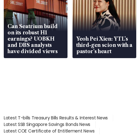
Can Seatrium build
on its robust H1
earnings? UOBKH
Yeoh Pei Xien: YTL’s
and DBS analysts
third-gen scion with a
have divided views
pastor’s heart
Latest T-bills Treasury Bills Results & Interest News
Latest SSB Singapore Savings Bonds News
Latest COE Certificate of Entitlement News
Latest Johor-Singapore SEZ News