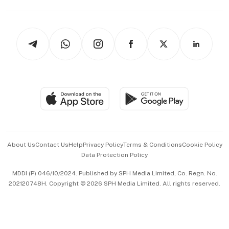
Capital Markets & Currencies
Working Life
thrive
Newsletters
Watches & Jewellery
Tech in Asia
Podcasts
Arts & Design
Asean Business
Personal Subscription
BT Luxe
Global Enterprise
Group Subscription
Travel & Wellness
SGSME
Paid Press Release
Hospitality Partners
Advertise with Us
Events & Awards
About Us
Contact Us
Help
Privacy Policy
Terms & Conditions
Cookie Policy
Data Protection Policy
中文版 (beta)
MDDI (P) 046/10/2024. Published by SPH Media Limited, Co. Regn. No.
202120748H. Copyright © 2026 SPH Media Limited. All rights reserved.