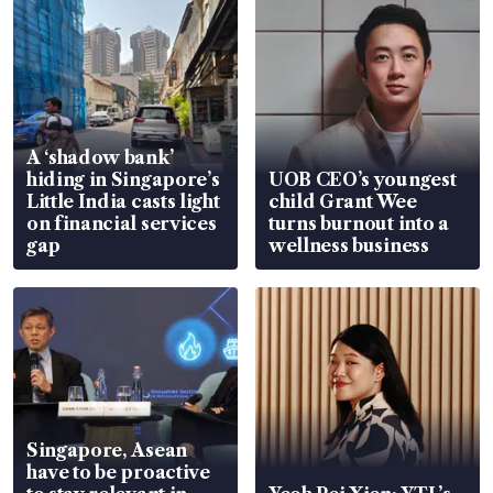
A ‘shadow bank’
hiding in Singapore’s
UOB CEO’s youngest
Little India casts light
child Grant Wee
on financial services
turns burnout into a
gap
wellness business
Singapore, Asean
have to be proactive