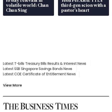
to stay relevant in
Yeoh Pei Xien: YTL’s
volatile world: Chan
third-gen scion with a
Chun Sing
pastor’s heart
Latest T-bills Treasury Bills Results & Interest News
Latest SSB Singapore Savings Bonds News
Latest COE Certificate of Entitlement News
Latest Johor-Singapore SEZ News
Latest BTO Build To Order & Sales of Balance News
View More
Latest STI Straits Times Index News
Latest SGX Dividends, Share Price News
Latest Bonds Market News
Latest Singapore Stocks To Buy News
Latest Singapore Economy News