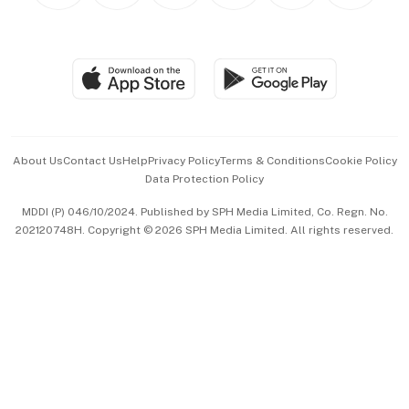
BT Luxe
Global Enterprise
Group Subscription
Travel & Wellness
SGSME
Paid Press Release
Hospitality Partners
Advertise with Us
Events & Awards
About Us
Contact Us
Help
Privacy Policy
Terms & Conditions
Cookie Policy
Data Protection Policy
中文版 (beta)
MDDI (P) 046/10/2024. Published by SPH Media Limited, Co. Regn. No.
202120748H. Copyright © 2026 SPH Media Limited. All rights reserved.