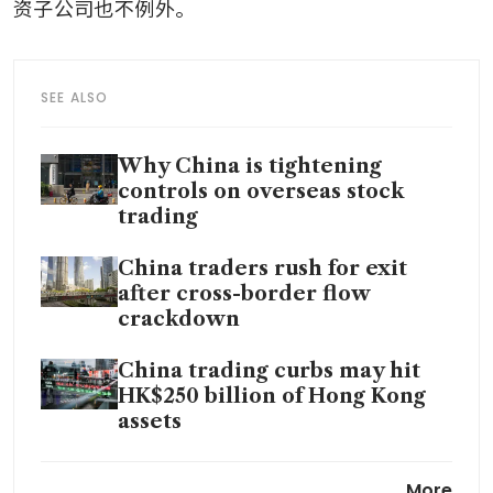
资子公司也不例外。
SEE ALSO
Why China is tightening
controls on overseas stock
trading
China traders rush for exit
after cross-border flow
crackdown
China trading curbs may hit
HK$250 billion of Hong Kong
assets
Tiger Brokers Singapore bucks
More