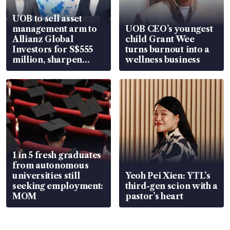
UOB to sell asset
management arm to
UOB CEO’s youngest
Allianz Global
child Grant Wee
Investors for S$555
turns burnout into a
million, sharpen
wellness business
wealth advisory
focus
1 in 5 fresh graduates
from autonomous
universities still
Yeoh Pei Xien: YTL’s
seeking employment:
third-gen scion with a
MOM
pastor’s heart