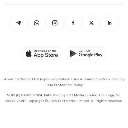
Working Life
thrive
Newsletters
Watches & Jewellery
Tech in Asia
Podcasts
Arts & Design
Asean Business
Personal Subscription
BT Luxe
Global Enterprise
Group Subscription
Travel & Wellness
SGSME
Paid Press Release
Hospitality Partners
Advertise with Us
Events & Awards
About Us
Contact Us
Help
Privacy Policy
Terms & Conditions
Cookie Policy
Data Protection Policy
中文版 (beta)
MDDI (P) 046/10/2024. Published by SPH Media Limited, Co. Regn. No.
202120748H. Copyright © 2026 SPH Media Limited. All rights reserved.