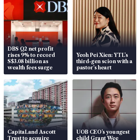
DBS Q2 net profit
rises 9% to record
Yeoh Pei Xien: YTL’s
S$3.08 billion as
third-gen scion with a
wealth fees surge
pastor’s heart
CapitaLand Ascott
UOB CEO’s youngest
Trust to acquire
child Grant Wee