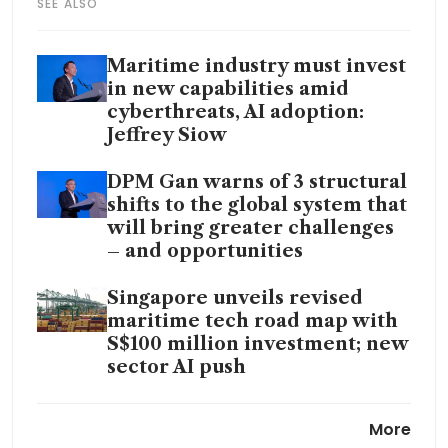
SEE ALSO
Maritime industry must invest
in new capabilities amid
cyberthreats, AI adoption:
Jeffrey Siow
DPM Gan warns of 3 structural
shifts to the global system that
will bring greater challenges
– and opportunities
Singapore unveils revised
maritime tech road map with
S$100 million investment; new
sector AI push
Singapore launches digital
More
platform Oceans-X to boost