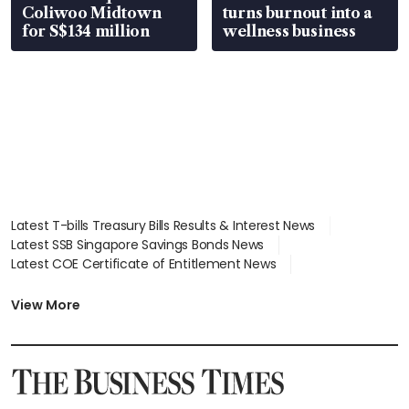
Coliwoo Midtown
turns burnout into a
for S$134 million
wellness business
Latest T-bills Treasury Bills Results & Interest News
Latest SSB Singapore Savings Bonds News
Latest COE Certificate of Entitlement News
Latest Johor-Singapore SEZ News
Latest BTO Build To Order & Sales of Balance News
View More
Latest STI Straits Times Index News
Latest SGX Dividends, Share Price News
Latest Bonds Market News
Latest Singapore Stocks To Buy News
Latest Singapore Economy News