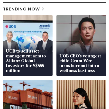
TRENDING NOW
UOB to sell asset
management arm to
UOB CEO’s youngest
Allianz Global
child Grant Wee
Investors for S$555
turns burnout into a
million
wellness business