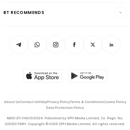
E-paper
Motoring
Insurance
Consumer & Healthcare
ESG
BT RECOMMENDS
Videos
Style & Society
Capital Markets & Currencies
Working Life
thrive
Newsletters
Watches & Jewellery
Tech in Asia
Podcasts
Arts & Design
Asean Business
Personal Subscription
BT Luxe
Global Enterprise
Group Subscription
Travel & Wellness
SGSME
Paid Press Release
Hospitality Partners
Advertise with Us
Events & Awards
About Us
Contact Us
Help
Privacy Policy
Terms & Conditions
Cookie Policy
Data Protection Policy
中文版 (beta)
MDDI (P) 046/10/2024. Published by SPH Media Limited, Co. Regn. No.
202120748H. Copyright © 2026 SPH Media Limited. All rights reserved.