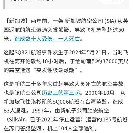
【新加坡】两年前，一架
新加坡航空公司 (SIA)
从英
国返航的航班遭遇突发颠簸，导致飞机急坠超过50
米，
造成数十人受伤，一人死亡
。
这起SQ321航班事件发生于2024年5月21日，当时飞
机在离开伦敦约10小时后，于缅甸南部约37000英尺
的高空遭遇“突发性极端颠簸”。
这是新航二十多年来首起导致人员死亡的航空事故，
也是该航空公司
历史上的第三起
。2000年10月，从
新加坡飞往洛杉矶的SQ006航班在台湾坠毁，造成
83人遇难。1997年，由新航子公司胜安航空
（SilkAir，已于2021年停止运营）运营的185号航班
在苏门答腊坠毁，机上104人全部遇难。