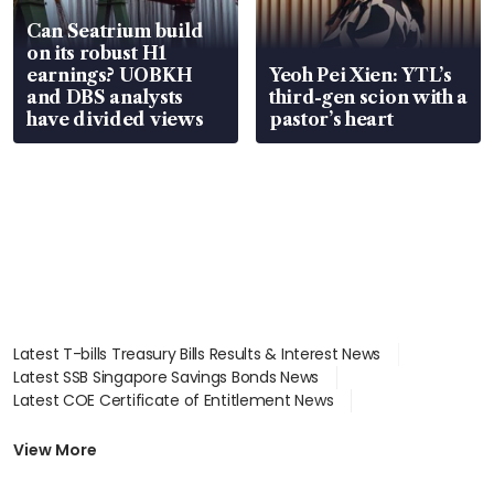
Can Seatrium build
on its robust H1
earnings? UOBKH
Yeoh Pei Xien: YTL’s
and DBS analysts
third-gen scion with a
have divided views
pastor’s heart
Latest T-bills Treasury Bills Results & Interest News
Latest SSB Singapore Savings Bonds News
Latest COE Certificate of Entitlement News
Latest Johor-Singapore SEZ News
Latest BTO Build To Order & Sales of Balance News
View More
Latest STI Straits Times Index News