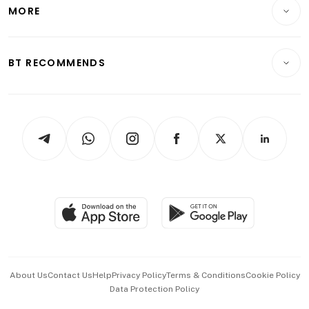
Startups & Tech
MORE
Food & Drink
Crypto & Alternative Assets
Transport & Logistics
Opinion & Features
E-paper
Motoring
Insurance
Consumer & Healthcare
ESG
BT RECOMMENDS
Videos
Style & Society
Capital Markets & Currencies
Working Life
thrive
Newsletters
Watches & Jewellery
Tech in Asia
Podcasts
Arts & Design
Asean Business
Personal Subscription
BT Luxe
Global Enterprise
Group Subscription
Travel & Wellness
SGSME
Paid Press Release
Hospitality Partners
Advertise with Us
Events & Awards
About Us
Contact Us
Help
Privacy Policy
Terms & Conditions
Cookie Policy
Data Protection Policy
中文版 (beta)