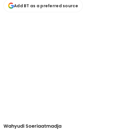
Add BT as a preferred source
Wahyudi Soeriaatmadja