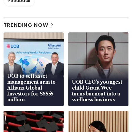
Feedback
TRENDING NOW
UOB to sell asset
management arm to
UOB CEO’s youngest
Allianz Global
child Grant Wee
Investors for S$555
turns burnout into a
million
wellness business