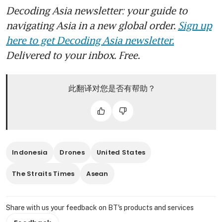
Decoding Asia newsletter: your guide to
navigating Asia in a new global order.
Sign up
here to get Decoding Asia newsletter.
Delivered to your inbox. Free.
此翻译对您是否有帮助？
Indonesia
Drones
United States
The Straits Times
Asean
Share with us your feedback on BT's products and services