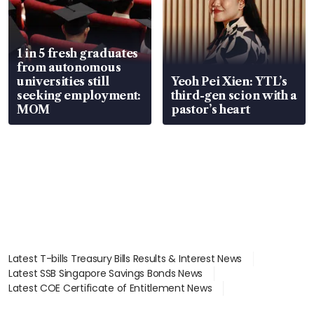
1 in 5 fresh graduates
from autonomous
universities still
Yeoh Pei Xien: YTL’s
seeking employment:
third-gen scion with a
MOM
pastor’s heart
Latest T-bills Treasury Bills Results & Interest News
Latest SSB Singapore Savings Bonds News
Latest COE Certificate of Entitlement News
Latest Johor-Singapore SEZ News